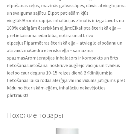
elpošanas ceļus, mazinās galvassāpes, dāvās atvieglojuma
un svaiguma sajūtu. Elpot patiešām kļūs
vieglāk!Aromterapijas inhalācijas zīmulis ir izgatavots no
100% dabīgām ēteriskām eļļām:Eikalipta ēteriskā eļļa —
pretiekaisuma iedarbība, notīra un atbrīvo
elpceļusPiparmētras ēteriskā eļļa – atvieglo elpošanu un
atsvaidzinaCiedra ēteriskā eļļa – samazina
spazmasAromterapijas inhalators ir kompakts un ērts
lietošanā.Lietošana: noskrūvē augšējo vāciņu un tvaikus
ieelpo caur degunu 10-15 reizes dienā.Brīdinājumi: ja
lietošanas laikā rodas alerģija vai individuāls jūtīgums pret
kādu no ēteriskām eļļām, inhalāciju nekavējoties
pārtraukt!
Похожие товары