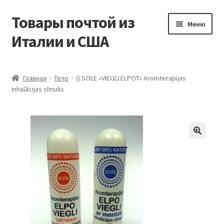
Товары почтой из
Перейти
Перейти
Меню
к
к
Италии и США
навигации
содержимому
Главная
Главная
Тело
() SOLE «VIEGLI ELPOT» Aromterapijas
inhalācijas zīmulis
Контакты
Корзина
Мой аккаунт
Оформление заказа