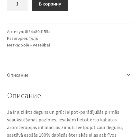
Количество
В корзину
товара
()
SOLE
"VIEGLI
Артикул:
6f84b80d155a
Категория:
Тело
ELPOT"
Метка:
Sole » Veselībai
Aromterapijas
inhalācijas
zīmulis
Описание
Описание
Ja ir aizlikts deguns un grūti elpot-parādījušās pirmās
saaukstēšanās pazīmes, iesakām lietot ērto kabatas
aromterapijas inhalācijas zīmuli. Ieelpojot caur degunu,
sastāvā esošās 100% dabīgās ēteriskās eļļas atbrīvos