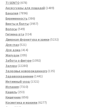
товаров
678
TI SENTO
678
товаров
1489
Аксессуары для лошадей
1489
7896
товаров
Бакалея
7896
товаров
386
Беременность
386
товаров
3957
Винты и болты
3957
549
товаров
Волосы
549
товаров
324
Гигиена рта
324
товара
5232
Дверная фурнитура и замки
5232
521
товара
Для глаз
521
товар
414
Для дома
414
395
товаров
Желудок
395
товаров
1092
Забота о фигуре
1092
22280
товара
Залора
22280
товаров
135
Здоровье новорожденного
135
1441
товаров
Здравоохранение
1441
1321
товар
Интимный уход
1321
7310
товар
Испания
7310
253
товаров
Кашель
253
товара
656
Кишечник
656
товаров
6277
Косметика и макияж
6277