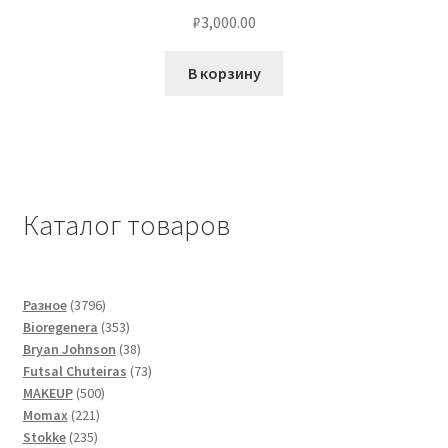
₽
3,000.00
В корзину
Каталог товаров
3796
Разное
3796
товаров
353
Bioregenera
353
товара
38
Bryan Johnson
38
товаров
73
Futsal Сhuteiras
73
500
товара
MAKEUP
500
221
товаров
Momax
221
235
товар
Stokke
235