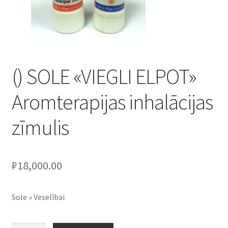
() SOLE «VIEGLI ELPOT»
Aromterapijas inhalācijas
zīmulis
₽
18,000.00
Sole » Veselībai