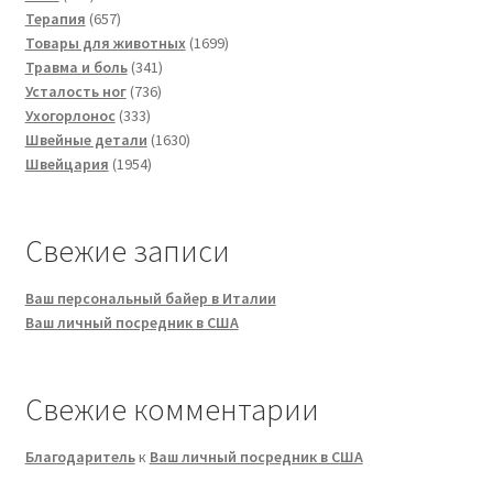
товаров
657
Терапия
657
товаров
1699
Товары для животных
1699
341
товаров
Травма и боль
341
736
товар
Усталость ног
736
333
товаров
Ухогорлонос
333
товара
1630
Швейные детали
1630
1954
товаров
Швейцария
1954
товара
Свежие записи
Ваш персональный байер в Италии
Ваш личный посредник в США
Свежие комментарии
Благодаритель
к
Ваш личный посредник в США