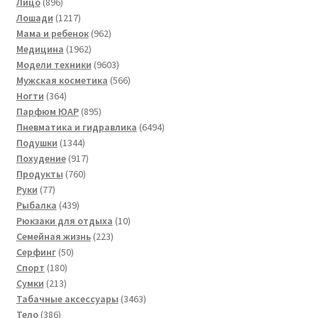
896
товаров
Лицо
896
товаров
1217
Лошади
1217
товаров
962
Мама и ребенок
962
1962
товара
Медицина
1962
товара
9603
Модели техники
9603
товара
566
Мужская косметика
566
364
товаров
Ногти
364
товара
895
Парфюм ЮАР
895
товаров
6494
Пневматика и гидравлика
6494
1344
товара
Подушки
1344
товара
917
Похудение
917
760
товаров
Продукты
760
77
товаров
Руки
77
товаров
439
Рыбалка
439
товаров
10
Рюкзаки для отдыха
10
223
товаров
Семейная жизнь
223
50
товара
Серфинг
50
180
товаров
Спорт
180
213
товаров
Сумки
213
товаров
3463
Табачные аксессуары
3463
386
товара
Тело
386