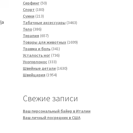
50
товара
Серфинг
50
180
товаров
Спорт
180
213
товаров
Сумки
213
ļa
товаров
3463
Табачные аксессуары
3463
386
товара
Тело
386
товаров
657
Терапия
657
товаров
1699
Товары для животных
1699
341
товаров
Травма и боль
341
736
товар
Усталость ног
736
333
товаров
Ухогорлонос
333
товара
1630
Швейные детали
1630
1954
товаров
Швейцария
1954
товара
Свежие записи
Ваш персональный байер в Италии
Ваш личный посредник в США