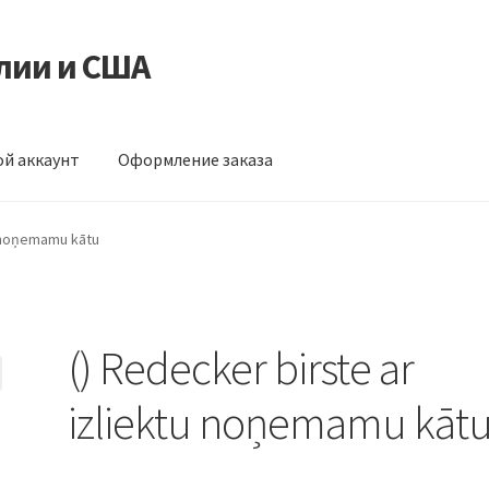
лии и США
й аккаунт
Оформление заказа
ормление заказа
u noņemamu kātu
() Redecker birste ar
izliektu noņemamu kāt