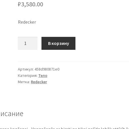
₽
3,580.00
Redecker
Количество
В корзину
товара
()
Redecker
birste
Артикул:
458d980871e0
Категория:
Тело
ar
Метка:
Redecker
izliektu
noņemamu
kātu
исание