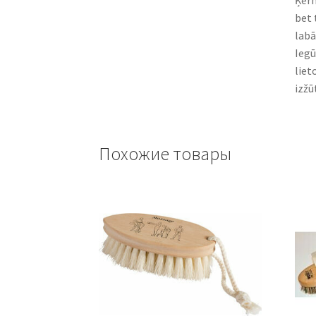
Ķerm
bet 
labā
Iegū
liet
izžū
Похожие товары