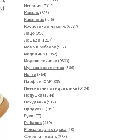
du,
7310
товар
Испания
7310
uj
253
товаров
Кашель
253
товара
656
Кишечник
656
товаров
6277
Косметика и макияж
6277
896
товаров
Лицо
896
товаров
1217
Лошади
1217
товаров
962
Мама и ребенок
962
1962
товара
Медицина
1962
товара
9603
Модели техники
9603
товара
566
Мужская косметика
566
364
товаров
Ногти
364
товара
895
Парфюм ЮАР
895
товаров
6494
Пневматика и гидравлика
6494
1344
товара
Подушки
1344
товара
917
Похудение
917
760
товаров
Продукты
760
77
товаров
Руки
77
товаров
439
Рыбалка
439
товаров
10
Рюкзаки для отдыха
10
223
товаров
Семейная жизнь
223