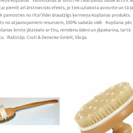
eņa kopšanai. Vannošanās ar birsti ne tikai palīdz labāk attīrīt ā
tai piemīt arī ārstniecisks efekts, jo tiek uzlabota asinsrite un tā ļa
k pamosties no rīta! Videi draudzīgs ķermeņa kopšanas produkts.
ts no atjaunojamiem resursiem, 100% sadalās vidē. Kopšana: pēc
ošanas birste jāizskalo ar tīru, remdenu ūdeni un jāpakarina, lai tā
tu. Ražotājs: Croll & Denecke GmbH, Vācija.