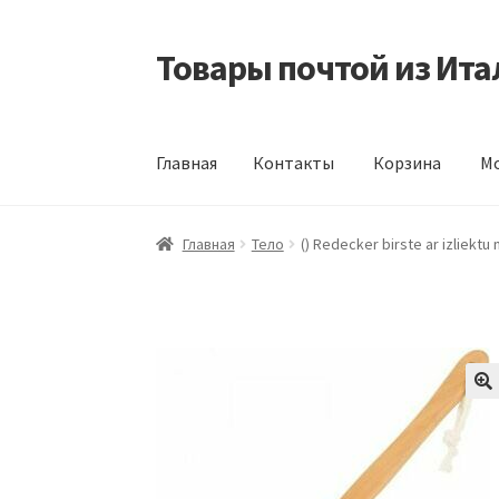
Товары почтой из Ита
Перейти
Перейти
к
к
навигации
содержимому
Главная
Контакты
Корзина
Мо
Главная
Контакты
Корзина
Мой аккаунт
Оф
Главная
Тело
() Redecker birste ar izliekt