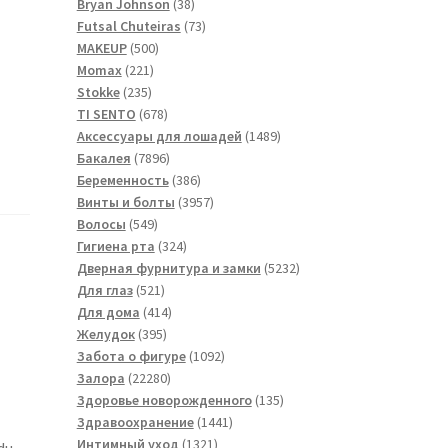
товара
38
Bryan Johnson
38
товаров
73
Futsal Сhuteiras
73
500
товара
MAKEUP
500
221
товаров
Momax
221
235
товар
Stokke
235
товаров
678
TI SENTO
678
товаров
1489
Аксессуары для лошадей
1489
7896
товаров
Бакалея
7896
товаров
386
Беременность
386
товаров
3957
Винты и болты
3957
549
товаров
Волосы
549
товаров
324
Гигиена рта
324
товара
5232
Дверная фурнитура и замки
5232
521
товара
Для глаз
521
товар
414
Для дома
414
395
товаров
Желудок
395
товаров
1092
Забота о фигуре
1092
22280
товара
Залора
22280
товаров
135
Здоровье новорожденного
135
1441
товаров
Здравоохранение
1441
1321
товар
Интимный уход
1321