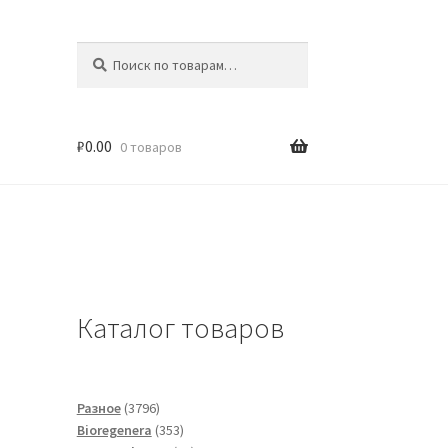
Искать:
Поиск
₽
0.00
0 товаров
Каталог товаров
u
3796
Разное
3796
товаров
353
Bioregenera
353