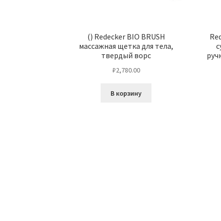
() Redecker BIO BRUSH
Red
массажная щетка для тела,
с
твердый ворс
руч
₽
2,780.00
В корзину