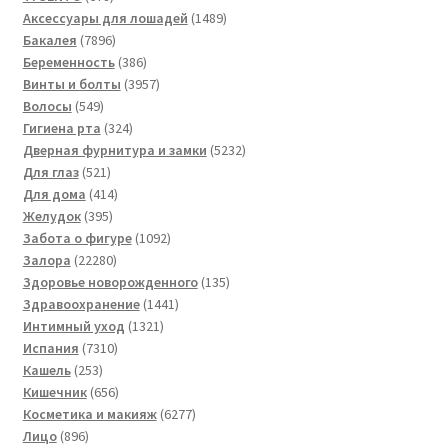
товаров
1489
Аксессуары для лошадей
1489
7896
товаров
Бакалея
7896
товаров
386
Беременность
386
товаров
3957
Винты и болты
3957
549
товаров
Волосы
549
товаров
324
Гигиена рта
324
товара
5232
Дверная фурнитура и замки
5232
521
товара
Для глаз
521
товар
414
Для дома
414
395
товаров
Желудок
395
товаров
1092
Забота о фигуре
1092
22280
товара
Залора
22280
товаров
135
Здоровье новорожденного
135
1441
товаров
Здравоохранение
1441
1321
товар
Интимный уход
1321
7310
товар
Испания
7310
253
товаров
Кашель
253
товара
656
Кишечник
656
товаров
6277
Косметика и макияж
6277
896
товаров
Лицо
896