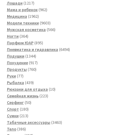
товаров
1217
Лошади
1217
товаров
962
Мама и ребенок
962
1962
товара
Медицина
1962
товара
9603
Модели техники
9603
товара
566
Мужская косметика
566
364
товаров
Ногти
364
товара
895
Парфюм ЮАР
895
товаров
6494
Пневматика и гидравлика
6494
1344
товара
Подушки
1344
товара
917
Похудение
917
760
товаров
Продукты
760
77
товаров
Руки
77
товаров
439
Рыбалка
439
товаров
10
Рюкзаки для отдыха
10
223
товаров
Семейная жизнь
223
50
товара
Серфинг
50
180
товаров
Спорт
180
213
товаров
Сумки
213
товаров
3463
Табачные аксессуары
3463
386
товара
Тело
386