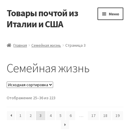
Товары почтой из
Перейти
Перейти
Меню
к
к
Италии и США
навигации
содержимому
Главная
Главная
Семейная жизнь
Страница 3
Контакты
Семейная жизнь
Корзина
Мой аккаунт
Отображение 25–36 из 223
Оформление заказа
1
2
3
4
5
6
…
17
18
19