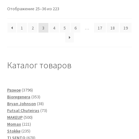
Отображение 25–36 из 223
1
2
3
4
5
6
…
17
18
19
Каталог товаров
3796
Разное
3796
товаров
353
Bioregenera
353
товара
38
Bryan Johnson
38
товаров
73
Futsal Сhuteiras
73
500
товара
MAKEUP
500
221
товаров
Momax
221
235
товар
Stokke
235
товаров
678
TI SENTO
678