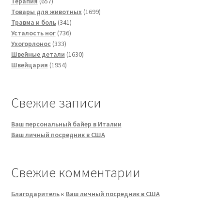
товаров
657
Терапия
657
товаров
1699
Товары для животных
1699
341
товаров
Травма и боль
341
736
товар
Усталость ног
736
333
товаров
Ухогорлонос
333
товара
1630
Швейные детали
1630
1954
товаров
Швейцария
1954
товара
Свежие записи
Ваш персональный байер в Италии
Ваш личный посредник в США
Свежие комментарии
Благодаритель
к
Ваш личный посредник в США