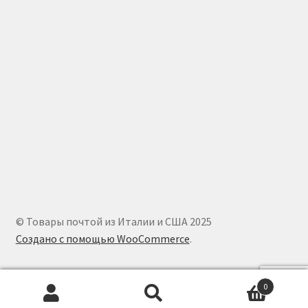
© Товары почтой из Италии и США 2025
Создано с помощью WooCommerce
.
0
Искать:
Поиск