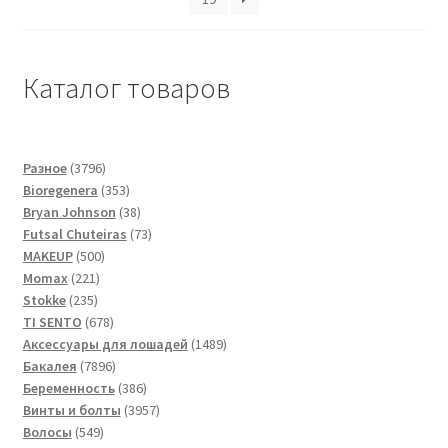
Каталог товаров
3796
Разное
3796
товаров
353
Bioregenera
353
товара
38
Bryan Johnson
38
товаров
73
Futsal Сhuteiras
73
500
товара
MAKEUP
500
221
товаров
Momax
221
235
товар
Stokke
235
товаров
678
TI SENTO
678
товаров
1489
Аксессуары для лошадей
1489
7896
товаров
Бакалея
7896
товаров
386
Беременность
386
товаров
3957
Винты и болты
3957
549
товаров
Волосы
549