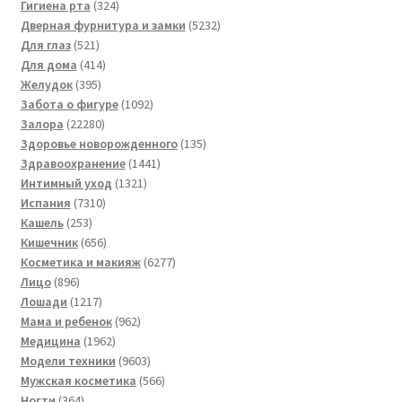
товаров
324
Гигиена рта
324
товара
5232
Дверная фурнитура и замки
5232
521
товара
Для глаз
521
товар
414
Для дома
414
395
товаров
Желудок
395
товаров
1092
Забота о фигуре
1092
22280
товара
Залора
22280
товаров
135
Здоровье новорожденного
135
1441
товаров
Здравоохранение
1441
1321
товар
Интимный уход
1321
7310
товар
Испания
7310
253
товаров
Кашель
253
товара
656
Кишечник
656
товаров
6277
Косметика и макияж
6277
896
товаров
Лицо
896
товаров
1217
Лошади
1217
товаров
962
Мама и ребенок
962
1962
товара
Медицина
1962
товара
9603
Модели техники
9603
товара
566
Мужская косметика
566
364
товаров
Ногти
364