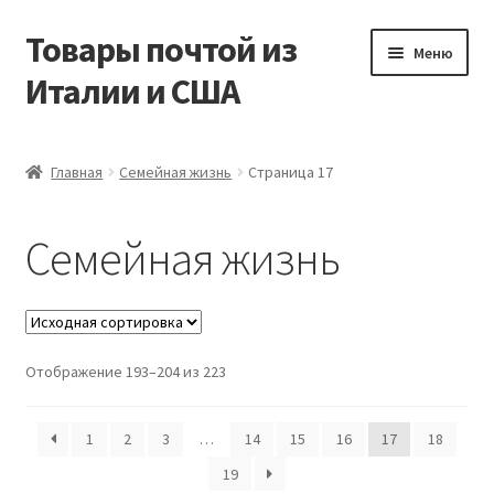
Товары почтой из
Перейти
Перейти
Меню
к
к
Италии и США
навигации
содержимому
Главная
Главная
Семейная жизнь
Страница 17
Контакты
Семейная жизнь
Корзина
Мой аккаунт
Отображение 193–204 из 223
Оформление заказа
1
2
3
…
14
15
16
17
18
19