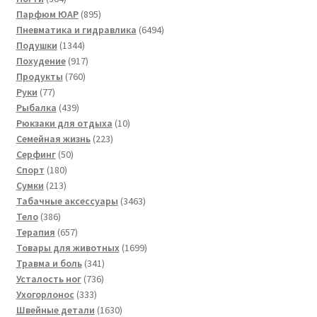
товара
895
Парфюм ЮАР
895
товаров
6494
Пневматика и гидравлика
6494
1344
товара
Подушки
1344
товара
917
Похудение
917
760
товаров
Продукты
760
77
товаров
Руки
77
товаров
439
Рыбалка
439
товаров
10
Рюкзаки для отдыха
10
223
товаров
Семейная жизнь
223
50
товара
Серфинг
50
180
товаров
Спорт
180
213
товаров
Сумки
213
товаров
3463
Табачные аксессуары
3463
386
товара
Тело
386
товаров
657
Терапия
657
товаров
1699
Товары для животных
1699
341
товаров
Травма и боль
341
736
товар
Усталость ног
736
333
товаров
Ухогорлонос
333
товара
1630
Швейные детали
1630