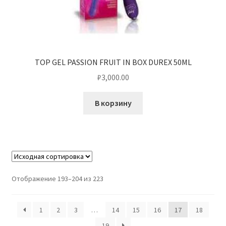
TOP GEL PASSION FRUIT IN BOX DUREX 50ML
₽
3,000.00
В корзину
Отображение 193–204 из 223
1
2
3
…
14
15
16
17
18
19