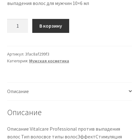
выпадения волос для мужчин 10×6 мл
Количество
В корзину
товара
Vitalcare
ProfessionalAnti-
Hair
Артикул:
3fac8af299f3
Категория:
Мужская косметика
Loss
fiala
anti-
caduta
Описание
dei
capelli
per
Описание
uomo
10x6
Описание Vitalcare Professional против выпадения
ml
волос Тип волосвсе типы волосЭффектСтимуляция