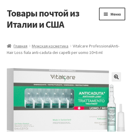
Товары почтой из
Перейти
Перейти
Меню
к
к
Италии и США
навигации
содержимому
Главная
Главная
Мужская косметика
Vitalcare ProfessionalAnti-
Hair Loss fiala anti-caduta dei capelli per uomo 10×6 ml
Контакты
Корзина
Мой аккаунт
Оформление заказа