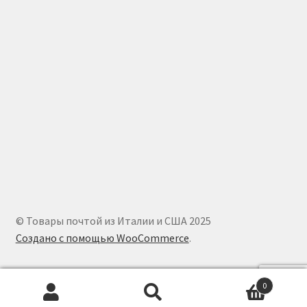
© Товары почтой из Италии и США 2025
Создано с помощью WooCommerce
.
0
Искать:
Поиск