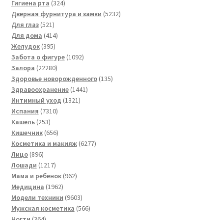
товаров
324
Гигиена рта
324
товара
5232
Дверная фурнитура и замки
5232
521
товара
Для глаз
521
товар
414
Для дома
414
395
товаров
Желудок
395
товаров
1092
Забота о фигуре
1092
22280
товара
Залора
22280
товаров
135
Здоровье новорожденного
135
1441
товаров
Здравоохранение
1441
1321
товар
Интимный уход
1321
7310
товар
Испания
7310
253
товаров
Кашель
253
товара
656
Кишечник
656
товаров
6277
Косметика и макияж
6277
896
товаров
Лицо
896
товаров
1217
Лошади
1217
товаров
962
Мама и ребенок
962
1962
товара
Медицина
1962
товара
9603
Модели техники
9603
товара
566
Мужская косметика
566
364
товаров
Ногти
364