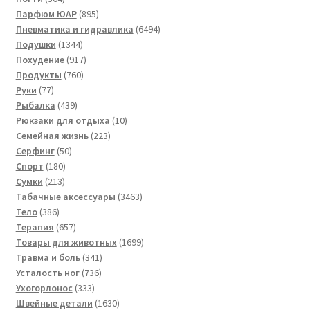
товара
895
Парфюм ЮАР
895
товаров
6494
Пневматика и гидравлика
6494
1344
товара
Подушки
1344
товара
917
Похудение
917
760
товаров
Продукты
760
77
товаров
Руки
77
товаров
439
Рыбалка
439
товаров
10
Рюкзаки для отдыха
10
223
товаров
Семейная жизнь
223
50
товара
Серфинг
50
180
товаров
Спорт
180
213
товаров
Сумки
213
товаров
3463
Табачные аксессуары
3463
386
товара
Тело
386
товаров
657
Терапия
657
товаров
1699
Товары для животных
1699
341
товаров
Травма и боль
341
736
товар
Усталость ног
736
333
товаров
Ухогорлонос
333
товара
1630
Швейные детали
1630