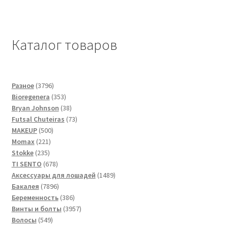
Каталог товаров
3796
Разное
3796
товаров
353
Bioregenera
353
товара
38
Bryan Johnson
38
товаров
73
Futsal Сhuteiras
73
500
товара
MAKEUP
500
221
товаров
Momax
221
235
товар
Stokke
235
товаров
678
TI SENTO
678
товаров
1489
Аксессуары для лошадей
1489
7896
товаров
Бакалея
7896
товаров
386
Беременность
386
товаров
3957
Винты и болты
3957
549
товаров
Волосы
549