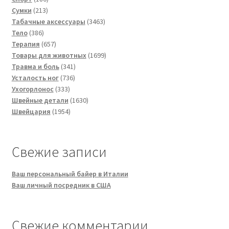
213
товаров
Сумки
213
товаров
3463
Табачные аксессуары
3463
386
товара
Тело
386
товаров
657
Терапия
657
товаров
1699
Товары для животных
1699
341
товаров
Травма и боль
341
736
товар
Усталость ног
736
333
товаров
Ухогорлонос
333
товара
1630
Швейные детали
1630
1954
товаров
Швейцария
1954
товара
Свежие записи
Ваш персональный байер в Италии
Ваш личный посредник в США
Свежие комментарии