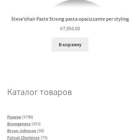
Steve’sHair Paste Strong pasta opacizzante per styling
₽
7,950.00
В корзину
Каталог товаров
3796
Разное
3796
товаров
353
Bioregenera
353
товара
38
Bryan Johnson
38
товаров
73
Futsal Сhuteiras
73