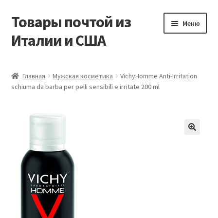
Товары почтой из
Перейти
Перейти
Меню
к
к
Италии и США
навигации
содержимому
Главная
Главная
Мужская косметика
VichyHomme Anti-Irritation
schiuma da barba per pelli sensibili e irritate 200 ml
Контакты
Корзина
Мой аккаунт
Оформление заказа