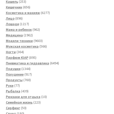
253
товаров
Кашель
253
товара
656
Кишечник
656
товаров
6277
Косметика и макияж
6277
896
товаров
Лицо
896
товаров
1217
Лошади
1217
товаров
962
Мама и ребенок
962
1962
товара
Медицина
1962
товара
9603
Модели техники
9603
товара
566
Мужская косметика
566
364
товаров
Ногти
364
товара
895
Парфюм ЮАР
895
товаров
6494
Пневматика и гидравлика
6494
1344
товара
Подушки
1344
товара
917
Похудение
917
760
товаров
Продукты
760
77
товаров
Руки
77
товаров
439
Рыбалка
439
товаров
10
Рюкзаки для отдыха
10
223
товаров
Семейная жизнь
223
50
товара
Серфинг
50
180
товаров
Спорт
180