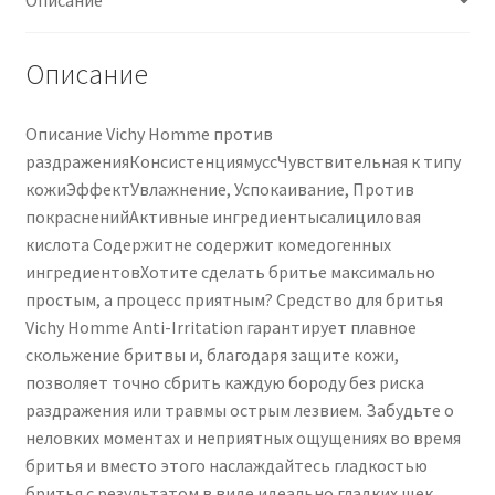
pelli
sensibili
e
Описание
irritate
200
Описание Vichy Homme против
ml
раздраженияКонсистенциямуссЧувствительная к типу
кожиЭффектУвлажнение, Успокаивание, Против
покрасненийАктивные ингредиентысалициловая
кислота Содержитне содержит комедогенных
ингредиентовХотите сделать бритье максимально
простым, а процесс приятным? Средство для бритья
Vichy Homme Anti-Irritation гарантирует плавное
скольжение бритвы и, благодаря защите кожи,
позволяет точно сбрить каждую бороду без риска
раздражения или травмы острым лезвием. Забудьте о
неловких моментах и ​​неприятных ощущениях во время
бритья и вместо этого наслаждайтесь гладкостью
бритья с результатом в виде идеально гладких щек.