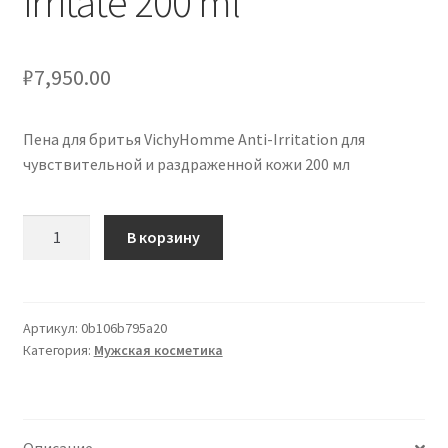
irritate 200 ml
₽
7,950.00
Пена для бритья VichyHomme Anti-Irritation для
чувствительной и раздраженной кожи 200 мл
Количество
В корзину
товара
VichyHomme
Anti-
Irritation
Артикул:
0b106b795a20
Категория:
Мужская косметика
schiuma
da
barba
per
Описание