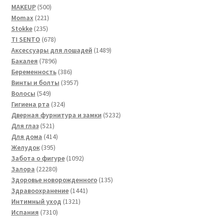
500
товара
MAKEUP
500
221
товаров
Momax
221
235
товар
Stokke
235
товаров
678
TI SENTO
678
товаров
1489
Аксессуары для лошадей
1489
7896
товаров
Бакалея
7896
товаров
386
Беременность
386
товаров
3957
Винты и болты
3957
549
товаров
Волосы
549
товаров
324
Гигиена рта
324
товара
5232
Дверная фурнитура и замки
5232
521
товара
Для глаз
521
товар
414
Для дома
414
395
товаров
Желудок
395
товаров
1092
Забота о фигуре
1092
22280
товара
Залора
22280
товаров
135
Здоровье новорожденного
135
1441
товаров
Здравоохранение
1441
1321
товар
Интимный уход
1321
7310
товар
Испания
7310