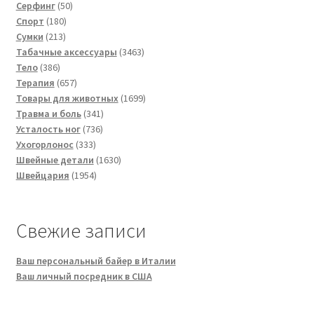
50
товара
Серфинг
50
180
товаров
Спорт
180
213
товаров
Сумки
213
товаров
3463
Табачные аксессуары
3463
386
товара
Тело
386
товаров
657
Терапия
657
товаров
1699
Товары для животных
1699
341
товаров
Травма и боль
341
736
товар
Усталость ног
736
333
товаров
Ухогорлонос
333
товара
1630
Швейные детали
1630
1954
товаров
Швейцария
1954
товара
Свежие записи
Ваш персональный байер в Италии
Ваш личный посредник в США