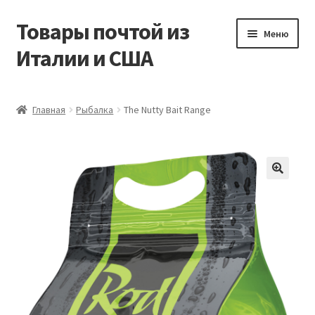
Товары почтой из
Перейти
Перейти
Меню
к
к
Италии и США
навигации
содержимому
Главная
Главная
Рыбалка
The Nutty Bait Range
Контакты
Корзина
Мой аккаунт
Оформление заказа