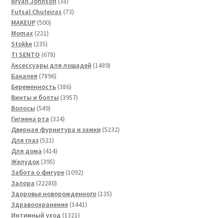
товара
38
Bryan Johnson
38
товаров
73
Futsal Сhuteiras
73
500
товара
MAKEUP
500
221
товаров
Momax
221
235
товар
Stokke
235
товаров
678
TI SENTO
678
товаров
1489
Аксессуары для лошадей
1489
7896
товаров
Бакалея
7896
товаров
386
Беременность
386
товаров
3957
Винты и болты
3957
549
товаров
Волосы
549
товаров
324
Гигиена рта
324
товара
5232
Дверная фурнитура и замки
5232
521
товара
Для глаз
521
товар
414
Для дома
414
395
товаров
Желудок
395
товаров
1092
Забота о фигуре
1092
22280
товара
Залора
22280
товаров
135
Здоровье новорожденного
135
1441
товаров
Здравоохранение
1441
1321
товар
Интимный уход
1321