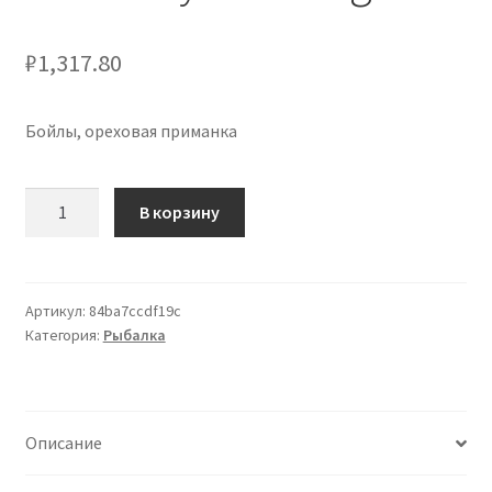
₽
1,317.80
Бойлы, ореховая приманка
Количество
В корзину
товара
The
Nutty
Bait
Артикул:
84ba7ccdf19c
Категория:
Рыбалка
Range
Описание