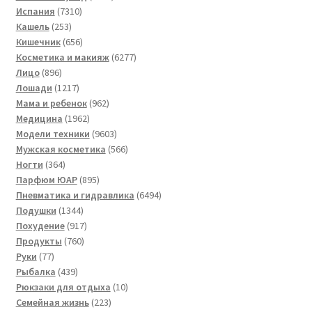
7310
товар
Испания
7310
253
товаров
Кашель
253
товара
656
Кишечник
656
товаров
6277
Косметика и макияж
6277
896
товаров
Лицо
896
товаров
1217
Лошади
1217
товаров
962
Мама и ребенок
962
1962
товара
Медицина
1962
товара
9603
Модели техники
9603
товара
566
Мужская косметика
566
364
товаров
Ногти
364
товара
895
Парфюм ЮАР
895
товаров
6494
Пневматика и гидравлика
6494
1344
товара
Подушки
1344
товара
917
Похудение
917
760
товаров
Продукты
760
77
товаров
Руки
77
товаров
439
Рыбалка
439
товаров
10
Рюкзаки для отдыха
10
223
товаров
Семейная жизнь
223