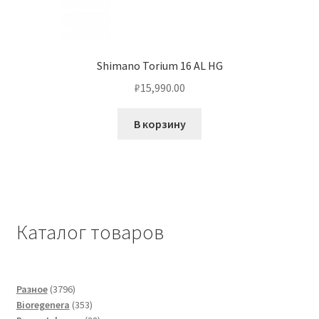
Shimano Torium 16 AL HG
₽
15,990.00
В корзину
Каталог товаров
3796
Разное
3796
товаров
353
Bioregenera
353