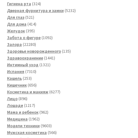
товаров
324
Гигиена рта
324
товара
5232
Дверная фурнитура и замки
5232
521
товара
Для глаз
521
товар
414
Для дома
414
395
товаров
Желудок
395
товаров
1092
Забота о фигуре
1092
22280
товара
Залора
22280
товаров
135
Здоровье новорожденного
135
1441
товаров
Здравоохранение
1441
1321
товар
Интимный уход
1321
7310
товар
Испания
7310
253
товаров
Кашель
253
товара
656
Кишечник
656
товаров
6277
Косметика и макияж
6277
896
товаров
Лицо
896
товаров
1217
Лошади
1217
товаров
962
Мама и ребенок
962
1962
товара
Медицина
1962
товара
9603
Модели техники
9603
товара
566
Мужская косметика
566