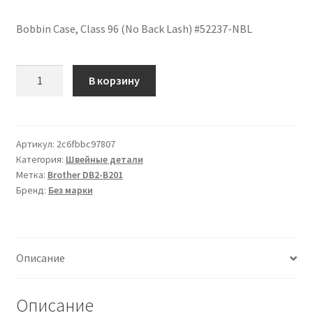
Bobbin Case, Class 96 (No Back Lash) #52237-NBL
Количество
В корзину
товара
Шпульный
колпачок,
класс
Артикул:
2c6fbbc97807
Категория:
Швейные детали
96
Метка:
Brother DB2-B201
(без
Бренд:
Без марки
люфта)
#52237-
NBL
Описание
Описание