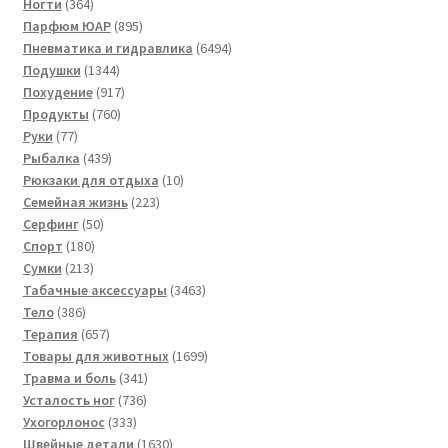
364
товаров
Ногти
364
товара
895
Парфюм ЮАР
895
товаров
6494
Пневматика и гидравлика
6494
1344
товара
Подушки
1344
товара
917
Похудение
917
760
товаров
Продукты
760
77
товаров
Руки
77
товаров
439
Рыбалка
439
товаров
10
Рюкзаки для отдыха
10
223
товаров
Семейная жизнь
223
50
товара
Серфинг
50
180
товаров
Спорт
180
213
товаров
Сумки
213
товаров
3463
Табачные аксессуары
3463
386
товара
Тело
386
товаров
657
Терапия
657
товаров
1699
Товары для животных
1699
341
товаров
Травма и боль
341
736
товар
Усталость ног
736
333
товаров
Ухогорлонос
333
товара
1630
Швейные детали
1630