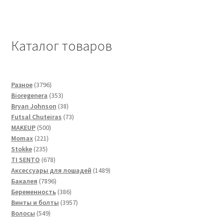
Каталог товаров
3796
Разное
3796
товаров
353
Bioregenera
353
товара
38
Bryan Johnson
38
товаров
73
Futsal Сhuteiras
73
500
товара
MAKEUP
500
221
товаров
Momax
221
235
товар
Stokke
235
товаров
678
TI SENTO
678
товаров
1489
Аксессуары для лошадей
1489
7896
товаров
Бакалея
7896
товаров
386
Беременность
386
товаров
3957
Винты и болты
3957
549
товаров
Волосы
549