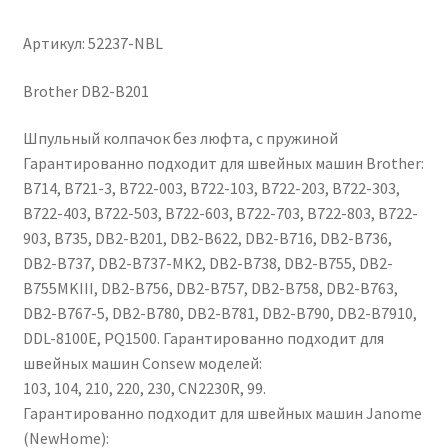
Артикул: 52237-NBL
Brother DB2-B201
Шпульный колпачок без люфта, с пружиной
Гарантированно подходит для швейных машин Brother:
B714, B721-3, B722-003, B722-103, B722-203, B722-303,
B722-403, B722-503, B722-603, B722-703, B722-803, B722-
903, B735, DB2-B201, DB2-B622, DB2-B716, DB2-B736,
DB2-B737, DB2-B737-MK2, DB2-B738, DB2-B755, DB2-
B755MKIII, DB2-B756, DB2-B757, DB2-B758, DB2-B763,
DB2-B767-5, DB2-B780, DB2-B781, DB2-B790, DB2-B7910,
DDL-8100E, PQ1500. Гарантированно подходит для
швейных машин Consew моделей:
103, 104, 210, 220, 230, CN2230R, 99.
Гарантированно подходит для швейных машин Janome
(NewHome):