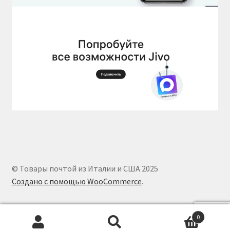
© Товары почтой из Италии и США 2025
Создано с помощью WooCommerce
.
0
Искать:
Поиск