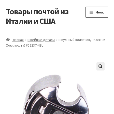
Товары почтой из
Перейти
Перейти
Меню
к
к
Италии и США
навигации
содержимому
Главная
Главная
Швейные детали
Шпульный колпачок, класс 96
(без люфта) #52237-NBL
Контакты
Корзина
Мой аккаунт
Оформление заказа