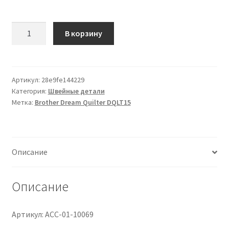
Количество
В корзину
товара
Шпульный
колпачок,
Грейс
Артикул:
28e9fe144229
Категория:
Швейные детали
#ACC-
Метка:
Brother Dream Quilter DQLT15
01-
10069
Описание
Описание
Артикул: ACC-01-10069