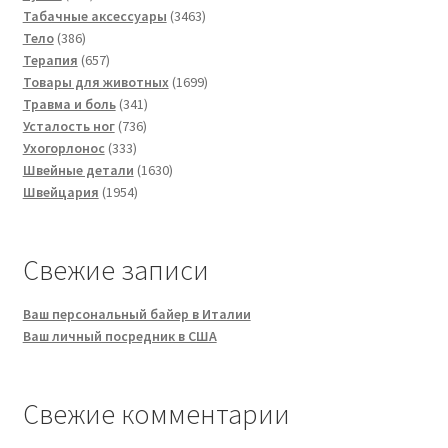
товаров
3463
Табачные аксессуары
3463
386
товара
Тело
386
товаров
657
Терапия
657
товаров
1699
Товары для животных
1699
341
товаров
Травма и боль
341
736
товар
Усталость ног
736
333
товаров
Ухогорлонос
333
товара
1630
Швейные детали
1630
1954
товаров
Швейцария
1954
товара
Свежие записи
Ваш персональный байер в Италии
Ваш личный посредник в США
Свежие комментарии