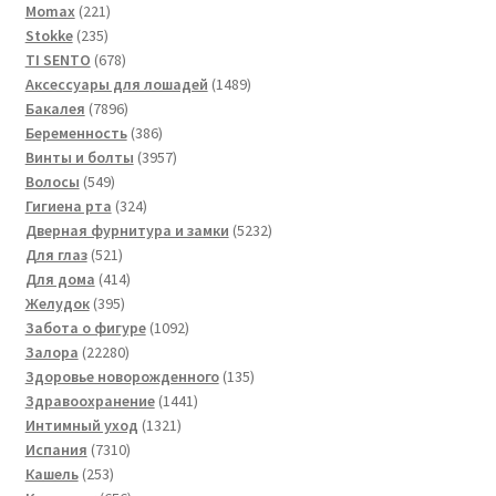
221
товаров
Momax
221
235
товар
Stokke
235
товаров
678
TI SENTO
678
товаров
1489
Аксессуары для лошадей
1489
7896
товаров
Бакалея
7896
товаров
386
Беременность
386
товаров
3957
Винты и болты
3957
549
товаров
Волосы
549
товаров
324
Гигиена рта
324
товара
5232
Дверная фурнитура и замки
5232
521
товара
Для глаз
521
товар
414
Для дома
414
395
товаров
Желудок
395
товаров
1092
Забота о фигуре
1092
22280
товара
Залора
22280
товаров
135
Здоровье новорожденного
135
1441
товаров
Здравоохранение
1441
1321
товар
Интимный уход
1321
7310
товар
Испания
7310
253
товаров
Кашель
253