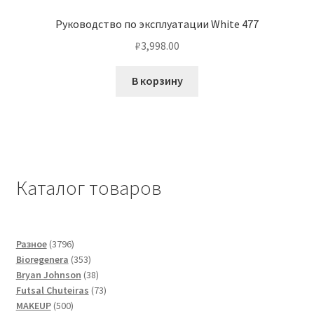
Руководство по эксплуатации White 477
₽
3,998.00
В корзину
Каталог товаров
3796
Разное
3796
товаров
353
Bioregenera
353
товара
38
Bryan Johnson
38
товаров
73
Futsal Сhuteiras
73
500
товара
MAKEUP
500