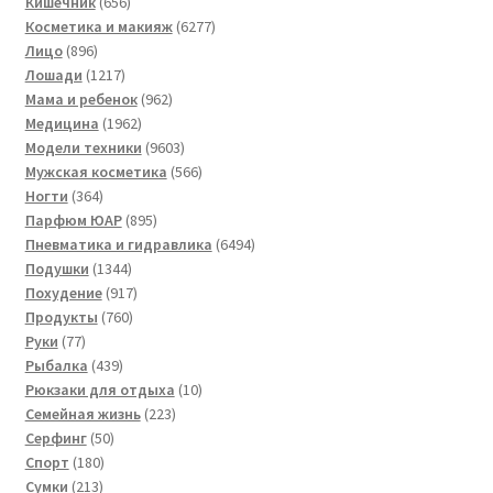
товара
656
Кишечник
656
товаров
6277
Косметика и макияж
6277
896
товаров
Лицо
896
товаров
1217
Лошади
1217
товаров
962
Мама и ребенок
962
1962
товара
Медицина
1962
товара
9603
Модели техники
9603
товара
566
Мужская косметика
566
364
товаров
Ногти
364
товара
895
Парфюм ЮАР
895
товаров
6494
Пневматика и гидравлика
6494
1344
товара
Подушки
1344
товара
917
Похудение
917
760
товаров
Продукты
760
77
товаров
Руки
77
товаров
439
Рыбалка
439
товаров
10
Рюкзаки для отдыха
10
223
товаров
Семейная жизнь
223
50
товара
Серфинг
50
180
товаров
Спорт
180
213
товаров
Сумки
213