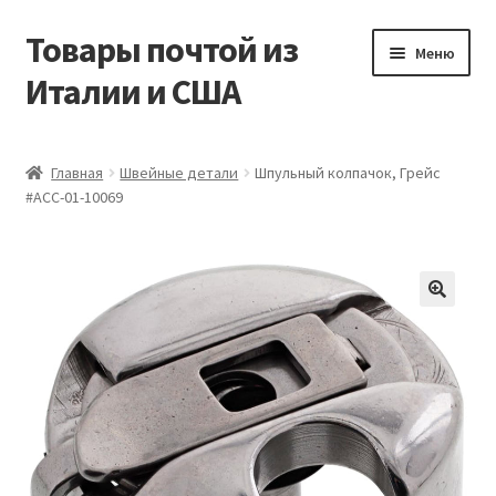
Товары почтой из
Перейти
Перейти
Меню
к
к
Италии и США
навигации
содержимому
Главная
Главная
Швейные детали
Шпульный колпачок, Грейс
#ACC-01-10069
Контакты
Корзина
Мой аккаунт
Оформление заказа