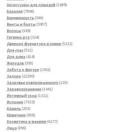
товаров
1489
Аксессуары для лошадей
1489
7896
товаров
Бакалея
7896
товаров
386
Беременность
386
товаров
3957
Винты и болты
3957
549
товаров
Волосы
549
товаров
324
Гигиена рта
324
товара
5232
Дверная фурнитура и замки
5232
521
товара
Для глаз
521
товар
414
Для дома
414
395
товаров
Желудок
395
товаров
1092
Забота о фигуре
1092
22280
товара
Залора
22280
товаров
135
Здоровье новорожденного
135
1441
товаров
Здравоохранение
1441
1321
товар
Интимный уход
1321
7310
товар
Испания
7310
253
товаров
Кашель
253
товара
656
Кишечник
656
товаров
6277
Косметика и макияж
6277
896
товаров
Лицо
896