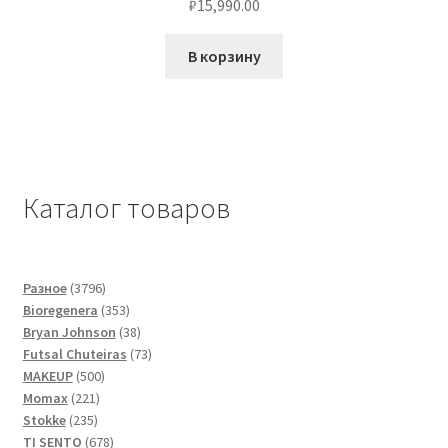
₽
15,990.00
В корзину
Каталог товаров
3796
Разное
3796
товаров
353
Bioregenera
353
товара
38
Bryan Johnson
38
товаров
73
Futsal Сhuteiras
73
500
товара
MAKEUP
500
221
товаров
Momax
221
235
товар
Stokke
235
товаров
678
TI SENTO
678