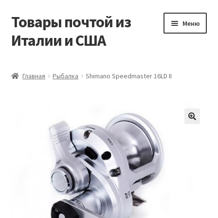
Товары почтой из
Перейти
Перейти
Меню
к
к
Италии и США
навигации
содержимому
Главная
Главная
Рыбалка
Shimano Speedmaster 16LD II
Контакты
Корзина
Мой аккаунт
Оформление заказа