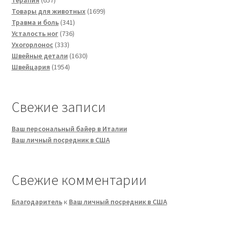
Терапия
657
товаров
1699
Товары для животных
1699
341
товаров
Травма и боль
341
736
товар
Усталость ног
736
333
товаров
Ухогорлонос
333
товара
1630
Швейные детали
1630
1954
товаров
Швейцария
1954
товара
Свежие записи
Ваш персональный байер в Италии
Ваш личный посредник в США
Свежие комментарии
Благодаритель
к
Ваш личный посредник в США