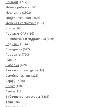
товаров
1217
Лошади
1217
товаров
962
Мама и ребенок
962
1962
товара
Медицина
1962
товара
9603
Модели техники
9603
товара
566
Мужская косметика
566
364
товаров
Ногти
364
товара
895
Парфюм ЮАР
895
товаров
6494
Пневматика и гидравлика
6494
1344
товара
Подушки
1344
товара
917
Похудение
917
760
товаров
Продукты
760
77
товаров
Руки
77
товаров
439
Рыбалка
439
товаров
10
Рюкзаки для отдыха
10
223
товаров
Семейная жизнь
223
50
товара
Серфинг
50
180
товаров
Спорт
180
213
товаров
Сумки
213
товаров
3463
Табачные аксессуары
3463
386
товара
Тело
386
товаров
657