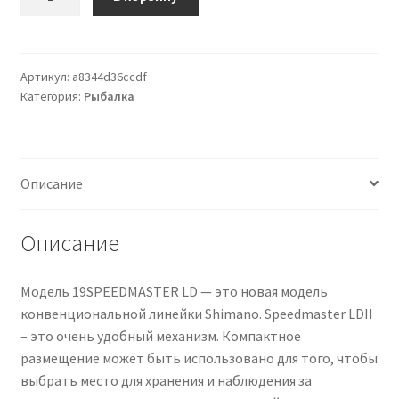
товара
Shimano
Speedmaster
16LD
Артикул:
a8344d36ccdf
Категория:
Рыбалка
II
Описание
Описание
Модель 19SPEEDMASTER LD — это новая модель
конвенциональной линейки Shimano. Speedmaster LDII
– это очень удобный механизм. Компактное
размещение может быть использовано для того, чтобы
выбрать место для хранения и наблюдения за