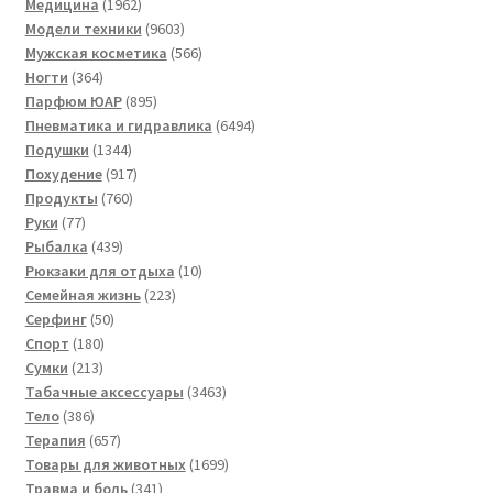
1962
товара
Медицина
1962
товара
9603
Модели техники
9603
товара
566
Мужская косметика
566
364
товаров
Ногти
364
товара
895
Парфюм ЮАР
895
товаров
6494
Пневматика и гидравлика
6494
1344
товара
Подушки
1344
товара
917
Похудение
917
760
товаров
Продукты
760
77
товаров
Руки
77
товаров
439
Рыбалка
439
товаров
10
Рюкзаки для отдыха
10
223
товаров
Семейная жизнь
223
50
товара
Серфинг
50
180
товаров
Спорт
180
213
товаров
Сумки
213
товаров
3463
Табачные аксессуары
3463
386
товара
Тело
386
товаров
657
Терапия
657
товаров
1699
Товары для животных
1699
341
товаров
Травма и боль
341