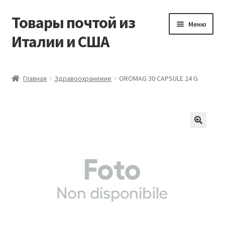
Товары почтой из
Перейти
Перейти
Меню
к
к
Италии и США
навигации
содержимому
Главная
Главная
Здравоохранение
OROMAG 30 CAPSULE 24 G
Контакты
Корзина
Мой аккаунт
Оформление заказа