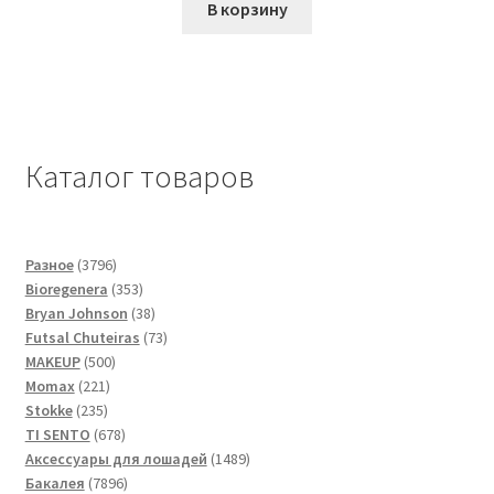
В корзину
Каталог товаров
3796
Разное
3796
товаров
353
Bioregenera
353
товара
38
Bryan Johnson
38
товаров
73
Futsal Сhuteiras
73
500
товара
MAKEUP
500
221
товаров
Momax
221
235
товар
Stokke
235
товаров
678
TI SENTO
678
товаров
1489
Аксессуары для лошадей
1489
7896
товаров
Бакалея
7896