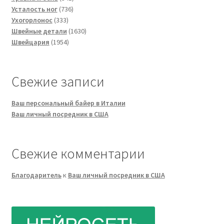
736
товар
Усталость ног
736
333
товаров
Ухогорлонос
333
товара
1630
Швейные детали
1630
1954
товаров
Швейцария
1954
товара
Свежие записи
Ваш персональный байер в Италии
Ваш личный посредник в США
Свежие комментарии
Благодаритель
к
Ваш личный посредник в США