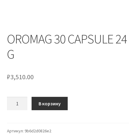
OROMAG 30 CAPSULE 24
G
₽
3,510.00
Количество
В корзину
товара
OROMAG
30
CAPSULE
Артикул:
9b6d2d0826e2