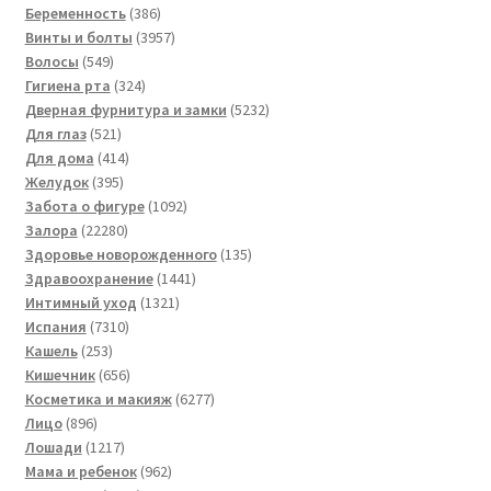
товаров
386
Беременность
386
товаров
3957
Винты и болты
3957
549
товаров
Волосы
549
товаров
324
Гигиена рта
324
товара
5232
Дверная фурнитура и замки
5232
521
товара
Для глаз
521
товар
414
Для дома
414
395
товаров
Желудок
395
товаров
1092
Забота о фигуре
1092
22280
товара
Залора
22280
товаров
135
Здоровье новорожденного
135
1441
товаров
Здравоохранение
1441
1321
товар
Интимный уход
1321
7310
товар
Испания
7310
253
товаров
Кашель
253
товара
656
Кишечник
656
товаров
6277
Косметика и макияж
6277
896
товаров
Лицо
896
товаров
1217
Лошади
1217
товаров
962
Мама и ребенок
962