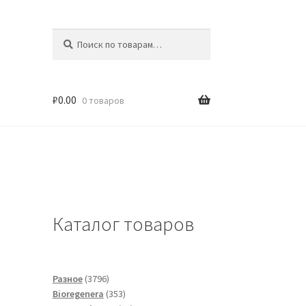
Искать:
Поиск
₽
0.00
0 товаров
Каталог товаров
3796
Разное
3796
товаров
353
Bioregenera
353