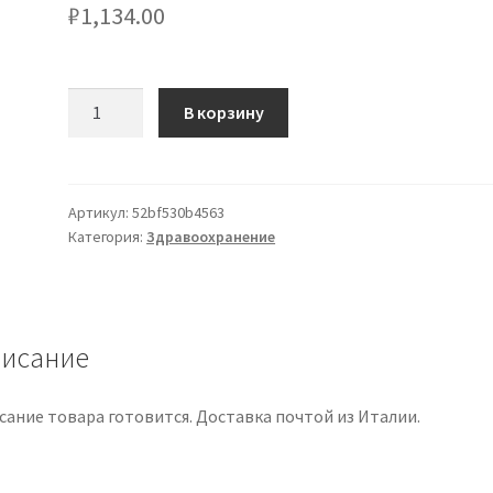
₽
1,134.00
Количество
В корзину
товара
GOLASEL
PRO
20
Артикул:
52bf530b4563
Категория:
Здравоохранение
PASTIGLIE
MIELE
исание
сание товара готовится. Доставка почтой из Италии.