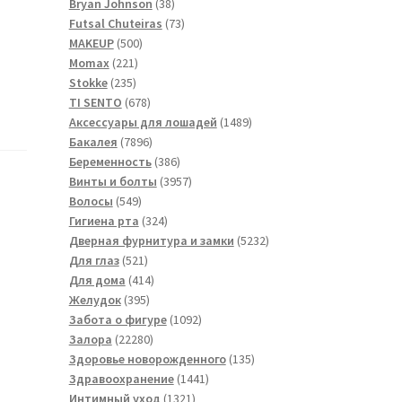
товара
38
Bryan Johnson
38
товаров
73
Futsal Сhuteiras
73
500
товара
MAKEUP
500
221
товаров
Momax
221
235
товар
Stokke
235
товаров
678
TI SENTO
678
товаров
1489
Аксессуары для лошадей
1489
7896
товаров
Бакалея
7896
товаров
386
Беременность
386
товаров
3957
Винты и болты
3957
549
товаров
Волосы
549
товаров
324
Гигиена рта
324
товара
5232
Дверная фурнитура и замки
5232
521
товара
Для глаз
521
товар
414
Для дома
414
395
товаров
Желудок
395
товаров
1092
Забота о фигуре
1092
22280
товара
Залора
22280
товаров
135
Здоровье новорожденного
135
1441
товаров
Здравоохранение
1441
1321
товар
Интимный уход
1321