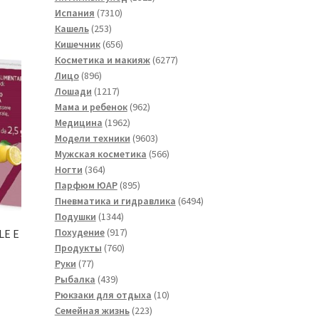
7310
товар
Испания
7310
253
товаров
Кашель
253
товара
656
Кишечник
656
товаров
6277
Косметика и макияж
6277
896
товаров
Лицо
896
товаров
1217
Лошади
1217
товаров
962
Мама и ребенок
962
1962
товара
Медицина
1962
товара
9603
Модели техники
9603
товара
566
Мужская косметика
566
364
товаров
Ногти
364
товара
895
Парфюм ЮАР
895
товаров
6494
Пневматика и гидравлика
6494
1344
товара
Подушки
1344
товара
917
Похудение
917
LE E
760
товаров
Продукты
760
77
товаров
Руки
77
товаров
439
Рыбалка
439
товаров
10
Рюкзаки для отдыха
10
223
товаров
Семейная жизнь
223