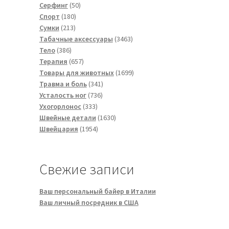
50
товара
Серфинг
50
180
товаров
Спорт
180
213
товаров
Сумки
213
товаров
3463
Табачные аксессуары
3463
386
товара
Тело
386
товаров
657
Терапия
657
товаров
1699
Товары для животных
1699
341
товаров
Травма и боль
341
736
товар
Усталость ног
736
333
товаров
Ухогорлонос
333
товара
1630
Швейные детали
1630
1954
товаров
Швейцария
1954
товара
Свежие записи
Ваш персональный байер в Италии
Ваш личный посредник в США