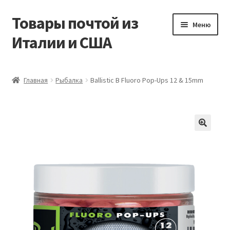
Товары почтой из
Перейти
Перейти
Меню
к
к
Италии и США
навигации
содержимому
Главная
Главная
Рыбалка
Ballistic B Fluoro Pop-Ups 12 & 15mm
Контакты
Корзина
Мой аккаунт
Оформление заказа