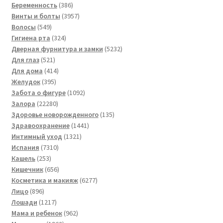
товаров
386
Беременность
386
товаров
3957
Винты и болты
3957
549
товаров
Волосы
549
товаров
324
Гигиена рта
324
товара
5232
Дверная фурнитура и замки
5232
521
товара
Для глаз
521
товар
414
Для дома
414
395
товаров
Желудок
395
товаров
1092
Забота о фигуре
1092
22280
товара
Залора
22280
товаров
135
Здоровье новорожденного
135
1441
товаров
Здравоохранение
1441
1321
товар
Интимный уход
1321
7310
товар
Испания
7310
253
товаров
Кашель
253
товара
656
Кишечник
656
товаров
6277
Косметика и макияж
6277
896
товаров
Лицо
896
товаров
1217
Лошади
1217
товаров
962
Мама и ребенок
962