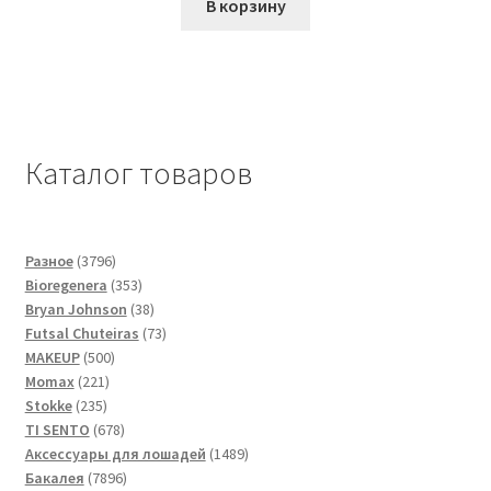
В корзину
Каталог товаров
3796
Разное
3796
товаров
353
Bioregenera
353
товара
38
Bryan Johnson
38
товаров
73
Futsal Сhuteiras
73
500
товара
MAKEUP
500
221
товаров
Momax
221
235
товар
Stokke
235
товаров
678
TI SENTO
678
товаров
1489
Аксессуары для лошадей
1489
7896
товаров
Бакалея
7896