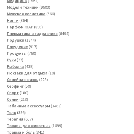
1962
товара
Медицина
1962
товара
9603
Модели техники
9603
товара
566
Мужская косметика
566
364
товаров
Ногти
364
товара
895
Парфюм ЮАР
895
товаров
6494
Пневматика и гидравлика
6494
1344
товара
Подушки
1344
товара
917
Похудение
917
760
товаров
Продукты
760
77
товаров
Руки
77
товаров
439
Рыбалка
439
товаров
10
Рюкзаки для отдыха
10
223
товаров
Семейная жизнь
223
50
товара
Серфинг
50
180
товаров
Спорт
180
213
товаров
Сумки
213
товаров
3463
Табачные аксессуары
3463
386
товара
Тело
386
товаров
657
Терапия
657
товаров
1699
Товары для животных
1699
341
товаров
Травма и боль
341