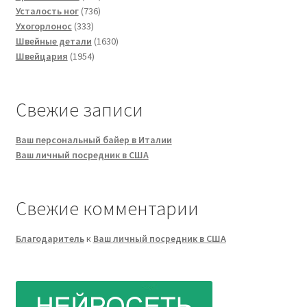
736
товар
Усталость ног
736
333
товаров
Ухогорлонос
333
товара
1630
Швейные детали
1630
1954
товаров
Швейцария
1954
товара
Свежие записи
Ваш персональный байер в Италии
Ваш личный посредник в США
Свежие комментарии
Благодаритель
к
Ваш личный посредник в США