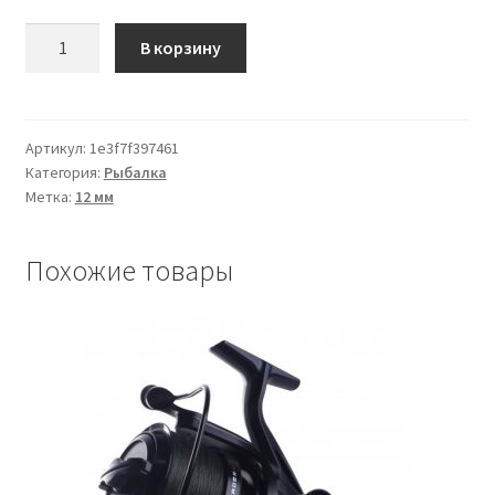
Количество
В корзину
товара
Ballistic
B
Fluoro
Артикул:
1e3f7f397461
Категория:
Рыбалка
Pop-
Метка:
12 мм
Ups
12
&
Похожие товары
15mm