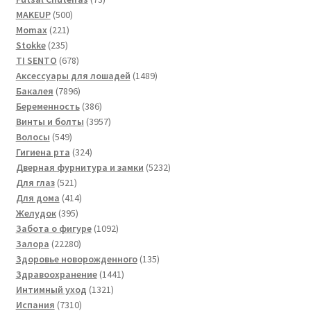
500
товара
MAKEUP
500
221
товаров
Momax
221
235
товар
Stokke
235
товаров
678
TI SENTO
678
товаров
1489
Аксессуары для лошадей
1489
7896
товаров
Бакалея
7896
товаров
386
Беременность
386
товаров
3957
Винты и болты
3957
549
товаров
Волосы
549
товаров
324
Гигиена рта
324
товара
5232
Дверная фурнитура и замки
5232
521
товара
Для глаз
521
товар
414
Для дома
414
395
товаров
Желудок
395
товаров
1092
Забота о фигуре
1092
22280
товара
Залора
22280
товаров
135
Здоровье новорожденного
135
1441
товаров
Здравоохранение
1441
1321
товар
Интимный уход
1321
7310
товар
Испания
7310