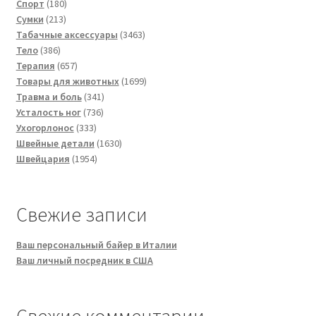
180
товаров
Спорт
180
213
товаров
Сумки
213
товаров
3463
Табачные аксессуары
3463
386
товара
Тело
386
товаров
657
Терапия
657
товаров
1699
Товары для животных
1699
341
товаров
Травма и боль
341
736
товар
Усталость ног
736
333
товаров
Ухогорлонос
333
товара
1630
Швейные детали
1630
1954
товаров
Швейцария
1954
товара
Свежие записи
Ваш персональный байер в Италии
Ваш личный посредник в США
Свежие комментарии