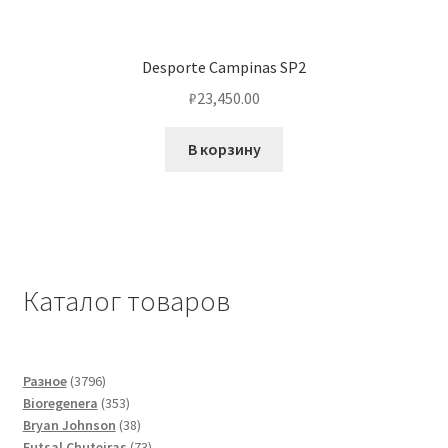
Desporte Campinas SP2
₽
23,450.00
В корзину
Каталог товаров
3796
Разное
3796
товаров
353
Bioregenera
353
товара
38
Bryan Johnson
38
товаров
73
Futsal Сhuteiras
73