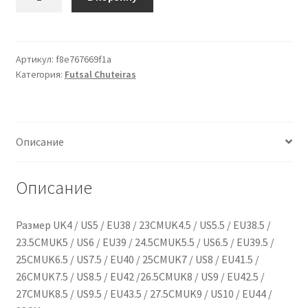
товара
Asics
Toque
8
Артикул:
f8e767669f1a
Категория:
Futsal Сhuteiras
(Diva
Pink
/
White)
Описание
Описание
Размер UK4 / US5 / EU38 / 23CMUK4.5 / US5.5 / EU38.5 /
23.5CMUK5 / US6 / EU39 / 24.5CMUK5.5 / US6.5 / EU39.5 /
25CMUK6.5 / US7.5 / EU40 / 25CMUK7 / US8 / EU41.5 /
26CMUK7.5 / US8.5 / EU42 /26.5CMUK8 / US9 / EU42.5 /
27CMUK8.5 / US9.5 / EU43.5 / 27.5CMUK9 / US10 / EU44 /