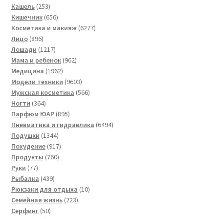
253
товаров
Кашель
253
товара
656
Кишечник
656
товаров
6277
Косметика и макияж
6277
896
товаров
Лицо
896
товаров
1217
Лошади
1217
товаров
962
Мама и ребенок
962
1962
товара
Медицина
1962
товара
9603
Модели техники
9603
товара
566
Мужская косметика
566
364
товаров
Ногти
364
товара
895
Парфюм ЮАР
895
товаров
6494
Пневматика и гидравлика
6494
1344
товара
Подушки
1344
товара
917
Похудение
917
760
товаров
Продукты
760
77
товаров
Руки
77
товаров
439
Рыбалка
439
товаров
10
Рюкзаки для отдыха
10
223
товаров
Семейная жизнь
223
50
товара
Серфинг
50