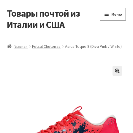
Товары почтой из
Перейти
Перейти
Меню
к
к
Италии и США
навигации
содержимому
Главная
Главная
Futsal Сhuteiras
Asics Toque 8 (Diva Pink / White)
Контакты
Корзина
Мой аккаунт
Оформление заказа