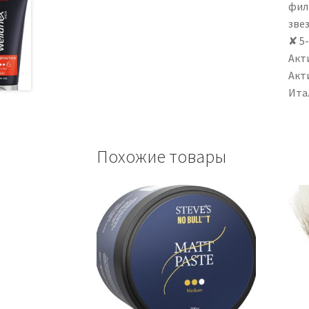
фил
зве
✘ 5
Акт
Акт
Ита
Похожие товары