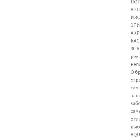
ПОР
АРГ
ИЗО
ЭТИ
АКР
КАС
30 
рек
неп
О б
стр
сам
аль
заб
сам
отл
выс
AQU