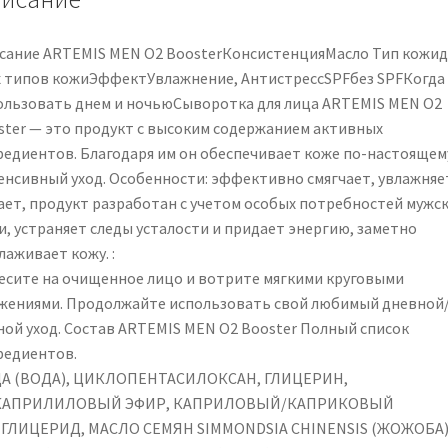
75
ml
сание ARTEMIS MEN O2 BoosterКонсистенцияМасло Тип кожид
х типов кожиЭффектУвлажнение, АнтистрессSPFбез SPFКогда
ользовать днем ​​и ночьюСыворотка для лица ARTEMIS MEN O2
ster — это продукт с высоким содержанием активных
редиентов. Благодаря им он обеспечивает коже по-настоящем
енсивный уход. Особенности: эффективно смягчает, увлажняе
ает, продукт разработан с учетом особых потребностей мужс
и, устраняет следы усталости и придает энергию, заметно
лаживает кожу. :
есите на очищенное лицо и вотрите мягкими круговыми
жениями. Продолжайте использовать свой любимый дневной
ной уход. Состав ARTEMIS MEN O2 Booster Полный список
редиентов.
А (ВОДА), ЦИКЛОПЕНТАСИЛОКСАН, ГЛИЦЕРИН,
АПРИЛИЛОВЫЙ ЭФИР, КАПРИЛОВЫЙ/КАПРИКОВЫЙ
ГЛИЦЕРИД, МАСЛО СЕМЯН SIMMONDSIA CHINENSIS (ЖОЖОБА)