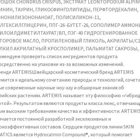
ОШОК CHONDRUS CRISPUS, ЭКСТРАКТ LEONTOPODIUM ALPIN
ИНИН, ТАУРИН, ГЛИКОСФИНГОЛИПИДЫ, ПЕРФТОРДЕКАЛИН,
НОНИЛИЗОНОНАНОАТ, ПОЛИСИЛИКОН-11,
ЛГЕКСИЛГЛИЦЕРИН, ППГ-26-БУТЕТ-26, СОПОЛИМЕР АММОН
ИЛОИЛДИМЕТИЛТАУРАТ/ВП, ПЭГ-40 ГИДРОГЕНИРОВАННОЕ
ТОРОВОЕ МАСЛО, ПРОПИЛЕНОВЫЙ ГЛИКОЛЬ, АКРИЛАТЫ/C1
АЛКИЛ АКРИЛАТНЫЙ КРОСПОЛИМЕР, ПАЛЬМИТАТ САКРОЗЫ,
омендуем проверять список ингредиентов продукта
осредственно на упаковке из-за возможных изменений.
ренде ARTEMISШвейцарский косметический бренд ARTEMIS
емится к идеальному сочетанию природы и технологий, сочет
ые современные научные ноу-хау и обширные знания об
пийских растениях. ARTEMIS называет эту философию «гибри
отой». Результатом являются продукты класса люкс, отвечаю
ым высоким требованиям качества и эффективности. ARTEMI
ичается постоянной разработкой эксклюзивных и
окоэффективных составов. Сердцем продуктов линии SKIN
ATICS является Hydrocalmin Compound®, который помогает