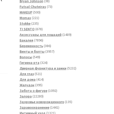
товара
38
Bryan Johnson
38
товаров
73
Futsal Сhuteiras
73
500
товара
MAKEUP
500
221
товаров
Momax
221
235
товар
Stokke
235
товаров
678
TI SENTO
678
товаров
1489
Аксессуары для лошадей
1489
7896
товаров
Бакалея
7896
товаров
386
Беременность
386
товаров
3957
Винты и болты
3957
549
товаров
Волосы
549
товаров
324
Гигиена рта
324
товара
5232
Дверная фурнитура и замки
5232
521
товара
Для глаз
521
товар
414
Для дома
414
395
товаров
Желудок
395
товаров
1092
Забота о фигуре
1092
22280
товара
Залора
22280
товаров
135
Здоровье новорожденного
135
1441
товаров
Здравоохранение
1441
1321
товар
Интимный уход
1321