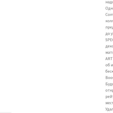
над
Одн
Com
кол
пре
до 
SPE
дек
мат
ARTE
об 
бес
Boo
Буд
отк
рей
мес
Уда