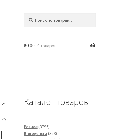
Искать:
Поиск
₽
0.00
0 товаров
Каталог товаров
r
on
3796
Разное
3796
l
товаров
353
Bioregenera
353