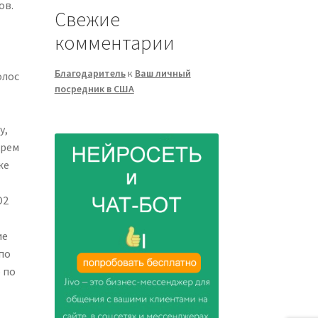
ов.
Свежие
комментарии
Благодаритель
к
Ваш личный
олос
посредник в США
у,
крем
же
O2
ие
по
 по