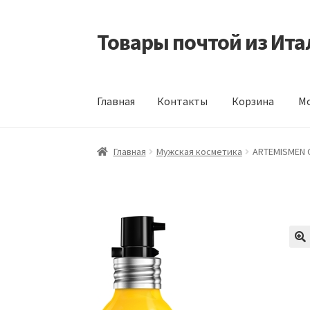
Товары почтой из Ита
Перейти
Перейти
к
к
навигации
содержимому
Главная
Контакты
Корзина
Мо
Главная
Контакты
Корзина
Мой аккаунт
Оф
Главная
Мужская косметика
ARTEMISMEN O2