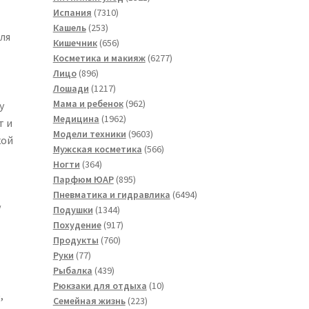
7310
товар
Испания
7310
253
товаров
Кашель
253
ля
товара
656
Кишечник
656
товаров
6277
Косметика и макияж
6277
896
товаров
Лицо
896
товаров
1217
Лошади
1217
товаров
962
Мама и ребенок
962
у
1962
товара
Медицина
1962
т и
товара
9603
Модели техники
9603
кой
товара
566
Мужская косметика
566
364
товаров
Ногти
364
товара
895
Парфюм ЮАР
895
товаров
6494
Пневматика и гидравлика
6494
/
1344
товара
Подушки
1344
товара
917
Похудение
917
760
товаров
Продукты
760
77
товаров
Руки
77
товаров
439
Рыбалка
439
товаров
10
Рюкзаки для отдыха
10
,
223
товаров
Семейная жизнь
223