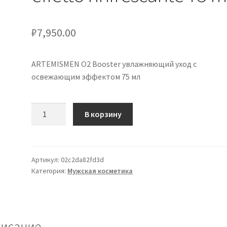
₽
7,950.00
ARTEMISMEN O2 Booster увлажняющий уход с
освежающим эффектом 75 мл
Количество
В корзину
товара
ARTEMISMEN
O2
Booster
Артикул:
02c2da82fd3d
Категория:
Мужская косметика
trattamento
idratante
con
effetto
rinfrescante
исание