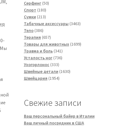
UM,
50
товара
Серфинг
50
180
товаров
Спорт
180
213
товаров
Сумки
213
товаров
3463
Табачные аксессуары
3463
ИЯ
386
товара
Тело
386
товаров
657
Терапия
657
0-
товаров
1699
Товары для животных
1699
 Мы
341
товаров
Травма и боль
341
736
товар
Усталость ног
736
333
товаров
Ухогорлонос
333
товара
1630
Швейные детали
1630
1954
товаров
Швейцария
1954
ая
товара
дной
Свежие записи
щие
S
Ваш персональный байер в Италии
Ваш личный посредник в США