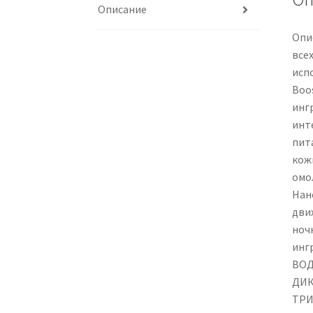
Описание
Опи
все
исп
Boo
инг
инт
пит
кож
омо
Нан
дви
ноч
инг
ВОД
ДИК
ТРИ