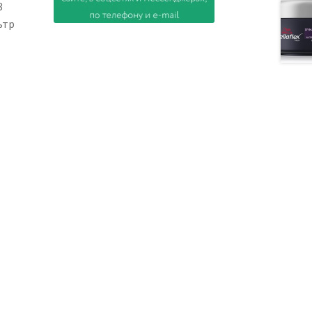
3
ьтр