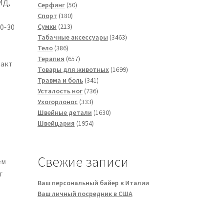
ИД,
50
товара
Серфинг
50
180
товаров
Спорт
180
213
товаров
Сумки
213
0-30
товаров
3463
Табачные аксессуары
3463
386
товара
Тело
386
товаров
657
Терапия
657
ракт
товаров
1699
Товары для животных
1699
341
товаров
Травма и боль
341
736
товар
Усталость ног
736
333
товаров
Ухогорлонос
333
товара
1630
Швейные детали
1630
1954
товаров
Швейцария
1954
товара
Свежие записи
ем
т
Ваш персональный байер в Италии
Ваш личный посредник в США