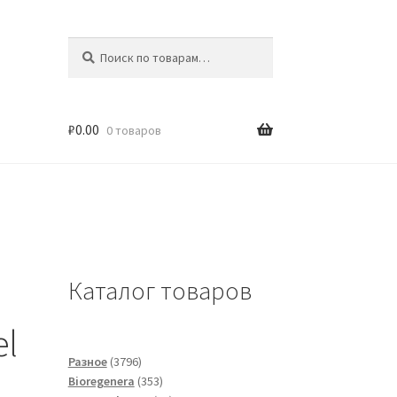
Искать:
Поиск
₽
0.00
0 товаров
Каталог товаров
el
3796
Разное
3796
товаров
353
Bioregenera
353