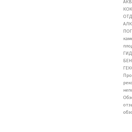
АКВ
КОК
ОТД
АЛК
ПОГ
кам
пло
ГИД
БЕН
ГЕК
Про
рек
неп
Обз
отз
обз