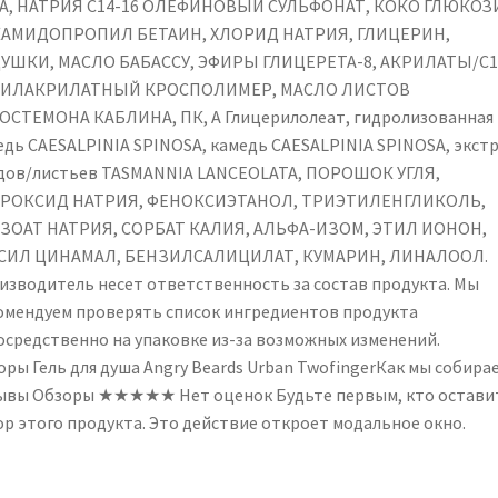
А, НАТРИЯ C14-16 ОЛЕФИНОВЫЙ СУЛЬФОНАТ, КОКО ГЛЮКОЗ
АМИДОПРОПИЛ БЕТАИН, ХЛОРИД НАТРИЯ, ГЛИЦЕРИН,
УШКИ, МАСЛО БАБАССУ, ЭФИРЫ ГЛИЦЕРЕТА-8, АКРИЛАТЫ/C1
ИЛАКРИЛАТНЫЙ КРОСПОЛИМЕР, МАСЛО ЛИСТОВ
ОСТЕМОНА КАБЛИНА, ПК, А Глицерилолеат, гидролизованная
едь CAESALPINIA SPINOSA, камедь CAESALPINIA SPINOSA, экст
дов/листьев TASMANNIA LANCEOLATA, ПОРОШОК УГЛЯ,
РОКСИД НАТРИЯ, ФЕНОКСИЭТАНОЛ, ТРИЭТИЛЕНГЛИКОЛЬ,
ЗОАТ НАТРИЯ, СОРБАТ КАЛИЯ, АЛЬФА-ИЗОМ, ЭТИЛ ИОНОН,
СИЛ ЦИНАМАЛ, БЕНЗИЛСАЛИЦИЛАТ, КУМАРИН, ЛИНАЛООЛ.
изводитель несет ответственность за состав продукта. Мы
омендуем проверять список ингредиентов продукта
осредственно на упаковке из-за возможных изменений.
оры Гель для душа Angry Beards Urban TwofingerКак мы собира
ывы Обзоры ★★★★★ Нет оценок Будьте первым, кто остави
ор этого продукта. Это действие откроет модальное окно.