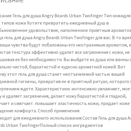
ание Гель для душа Angry Beards Urban Twofinger Тип кожидля
х типов кожи Хотите превратить ежедневный душ в
быкновенное удовольствие, наполненное приятным аромато
а гель для душа Angry Beards Urban Twofinger для вас. В то вре
 ваши чувства будут побалованы его неотразимым ароматом, е
истая текстура эффективно удалит все загрязнения с кожи, не
ушивая ее без необходимости. Вы выйдете из душа или ванны 
ально чистой, бархатистой и чудесно ароматной кожей. Вот
ему этот гель для душа станет неотъемлемой частью вашей
дневной гигиены, превратив ее в приятный ритуал, которого 
ерпением ждете. Характеристики: интенсивно увлажняет, мое
 и удаляет загрязнения, делает кожу бархатистой и гладкой,
гчает и смягчает. повышает эластичность кожи, придает коже
щение комфорта. Способ применения:
ходит для ежедневного использования.Состав Гель для душа A
rds Urban TwofingerПолный список ингредиентов