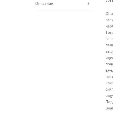
Описание
Опис
все
нео
Тогд
как
пен
выс
иде
поч
еже
нет
кожу
смя
ощу
Под
Bea