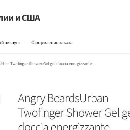
лии и США
й аккаунт
Оформление заказа
ормление заказа
Urban Twofinger Shower Gel gel doccia energizzante
Angry BeardsUrban
Twofinger Shower Gel g
doccia energizzante