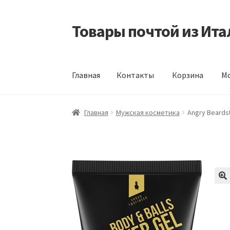
Товары почтой из Ита
Перейти
Перейти
к
к
навигации
содержимому
Главная
Контакты
Корзина
Мо
Главная
Контакты
Корзина
Мой аккаунт
Оф
Главная
Мужская косметика
Angry Beards