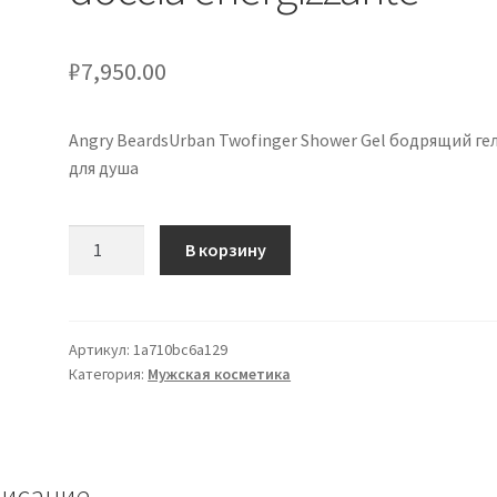
₽
7,950.00
Angry BeardsUrban Twofinger Shower Gel бодрящий ге
для душа
Количество
В корзину
товара
Angry
BeardsUrban
Twofinger
Артикул:
1a710bc6a129
Категория:
Мужская косметика
Shower
Gel
gel
doccia
energizzante
исание