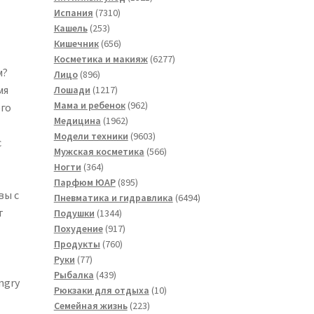
7310
товар
Испания
7310
253
товаров
Кашель
253
товара
656
Кишечник
656
товаров
6277
Косметика и макияж
6277
м?
896
товаров
Лицо
896
товаров
1217
мя
Лошади
1217
товаров
962
Мама и ребенок
962
го
1962
товара
Медицина
1962
товара
9603
Модели техники
9603
с
товара
566
Мужская косметика
566
364
товаров
Ногти
364
товара
895
Парфюм ЮАР
895
вы с
товаров
6494
Пневматика и гидравлика
6494
т
1344
товара
Подушки
1344
товара
917
Похудение
917
760
товаров
Продукты
760
77
товаров
Руки
77
товаров
439
Рыбалка
439
ngry
товаров
10
Рюкзаки для отдыха
10
223
товаров
Семейная жизнь
223