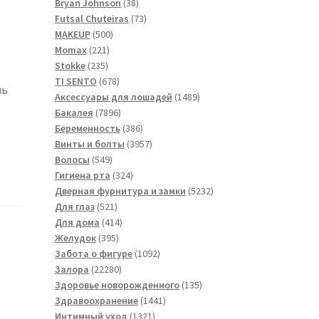
товара
38
Bryan Johnson
38
товаров
73
Futsal Сhuteiras
73
500
товара
MAKEUP
500
221
товаров
Momax
221
235
товар
Stokke
235
товаров
678
TI SENTO
678
ль
товаров
1489
Аксессуары для лошадей
1489
7896
товаров
Бакалея
7896
товаров
386
Беременность
386
товаров
3957
Винты и болты
3957
549
товаров
Волосы
549
товаров
324
Гигиена рта
324
товара
5232
Дверная фурнитура и замки
5232
521
товара
Для глаз
521
товар
414
Для дома
414
395
товаров
Желудок
395
товаров
1092
Забота о фигуре
1092
22280
товара
Залора
22280
товаров
135
Здоровье новорожденного
135
1441
товаров
Здравоохранение
1441
1321
товар
Интимный уход
1321