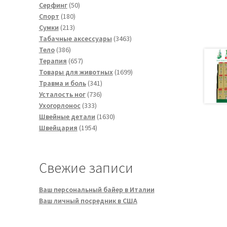
50
товара
Серфинг
50
180
товаров
Спорт
180
213
товаров
Сумки
213
товаров
3463
Табачные аксессуары
3463
386
товара
Тело
386
товаров
657
Терапия
657
товаров
1699
Товары для животных
1699
341
товаров
Травма и боль
341
736
товар
Усталость ног
736
333
товаров
Ухогорлонос
333
товара
1630
Швейные детали
1630
1954
товаров
Швейцария
1954
товара
Свежие записи
Ваш персональный байер в Италии
Ваш личный посредник в США