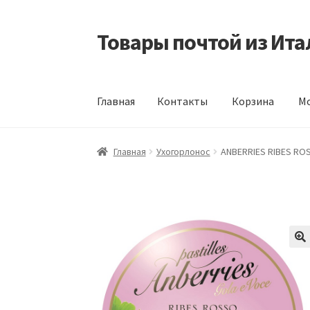
Товары почтой из Ита
Перейти
Перейти
к
к
навигации
содержимому
Главная
Контакты
Корзина
Мо
Главная
Контакты
Корзина
Мой аккаунт
Оф
Главная
Ухогорлонос
ANBERRIES RIBES RO