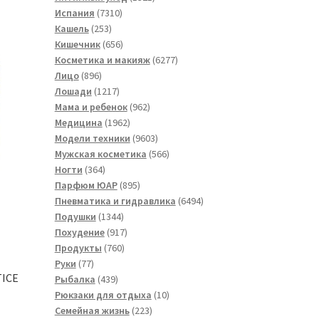
7310
товар
Испания
7310
253
товаров
Кашель
253
товара
656
Кишечник
656
товаров
6277
Косметика и макияж
6277
896
товаров
Лицо
896
товаров
1217
Лошади
1217
товаров
962
Мама и ребенок
962
1962
товара
Медицина
1962
товара
9603
Модели техники
9603
товара
566
Мужская косметика
566
364
товаров
Ногти
364
товара
895
Парфюм ЮАР
895
товаров
6494
Пневматика и гидравлика
6494
1344
товара
Подушки
1344
товара
917
Похудение
917
760
товаров
Продукты
760
77
товаров
Руки
77
TICE
товаров
439
Рыбалка
439
товаров
10
Рюкзаки для отдыха
10
223
товаров
Семейная жизнь
223