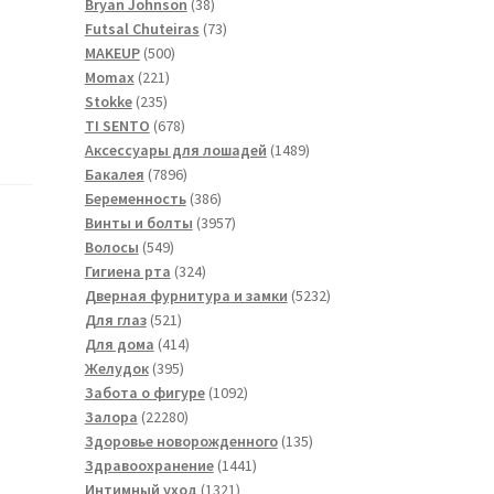
товара
38
Bryan Johnson
38
товаров
73
Futsal Сhuteiras
73
500
товара
MAKEUP
500
221
товаров
Momax
221
235
товар
Stokke
235
товаров
678
TI SENTO
678
товаров
1489
Аксессуары для лошадей
1489
7896
товаров
Бакалея
7896
товаров
386
Беременность
386
товаров
3957
Винты и болты
3957
549
товаров
Волосы
549
товаров
324
Гигиена рта
324
товара
5232
Дверная фурнитура и замки
5232
521
товара
Для глаз
521
товар
414
Для дома
414
395
товаров
Желудок
395
товаров
1092
Забота о фигуре
1092
22280
товара
Залора
22280
товаров
135
Здоровье новорожденного
135
1441
товаров
Здравоохранение
1441
1321
товар
Интимный уход
1321