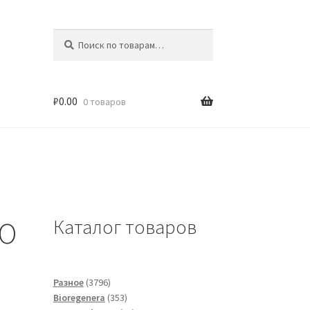
Искать:
Поиск
₽
0.00
0 товаров
Каталог товаров
SO
3796
Разное
3796
товаров
353
Bioregenera
353