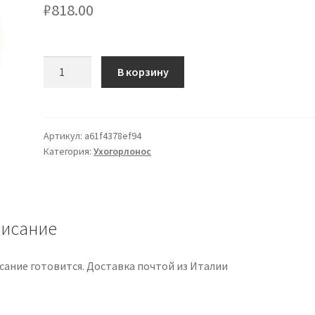
₽
818.00
Количество
В корзину
товара
ANBERRIES
RIBES
ROSSO
Артикул:
a61f4378ef94
Категория:
Ухогорлонос
&
ECHINACEA
исание
сание готовится. Доставка почтой из Италии