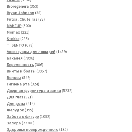
товаров
353
Bioregenera
353
товара
38
Bryan Johnson
38
товаров
73
Futsal Сhuteiras
73
500
товара
MAKEUP
500
221
товаров
Momax
221
235
товар
Stokke
235
товаров
678
TI SENTO
678
товаров
1489
Аксессуары для лошадей
1489
7896
товаров
Бакалея
7896
товаров
386
Беременность
386
товаров
3957
Винты и болты
3957
549
товаров
Волосы
549
товаров
324
Гигиена рта
324
товара
5232
Дверная фурнитура и замки
5232
521
товара
Для глаз
521
товар
414
Для дома
414
395
товаров
Желудок
395
товаров
1092
Забота о фигуре
1092
22280
товара
Залора
22280
товаров
135
Здоровье новорожденного
135