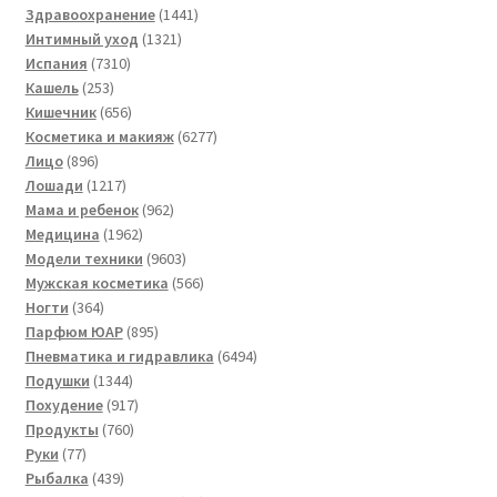
1441
товаров
Здравоохранение
1441
1321
товар
Интимный уход
1321
7310
товар
Испания
7310
253
товаров
Кашель
253
товара
656
Кишечник
656
товаров
6277
Косметика и макияж
6277
896
товаров
Лицо
896
товаров
1217
Лошади
1217
товаров
962
Мама и ребенок
962
1962
товара
Медицина
1962
товара
9603
Модели техники
9603
товара
566
Мужская косметика
566
364
товаров
Ногти
364
товара
895
Парфюм ЮАР
895
товаров
6494
Пневматика и гидравлика
6494
1344
товара
Подушки
1344
товара
917
Похудение
917
760
товаров
Продукты
760
77
товаров
Руки
77
товаров
439
Рыбалка
439