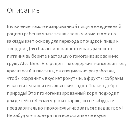
4-
Описание
6
mo.
Включение гомогенизированной пищи в ежедневный
-
рацион ребенка является ключевым моментом: оно
2
закладывает основу для перехода от жидкой пищи к
x
твердой. Для сбалансированного и натурального
80
питания выберите настоящую гомогенизированную
gr
грушу Alce Nero. Его рецепт не содержит консервантов,
красителей и глютена, он специально разработан,
чтобы сохранить вкус нетронутым, а фрукты собраны
исключительно из итальянских садов. Только добро
природы! Этот гомогенизированный корм подходит
для детей от 4–6 месяцев и старше, но не забудьте
предварительно проконсультироваться с педиатром!
Не забудьте проверить и все остальные вкусы!