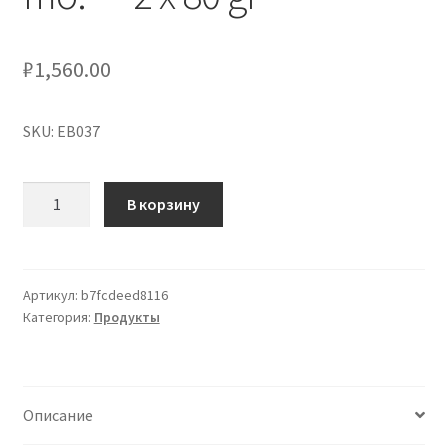
₽
1,560.00
SKU: EB037
Количество
В корзину
товара
Alce
Nero
Pear
Артикул:
b7fcdeed8116
Категория:
Продукты
Organic
Baby
Food
in
Описание
a
Jar