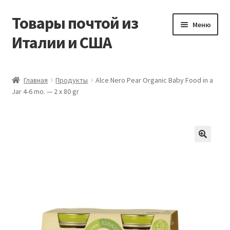
Товары почтой из
Перейти
Перейти
Меню
к
к
Италии и США
навигации
содержимому
Главная
Главная
Продукты
Alce Nero Pear Organic Baby Food in a
Jar 4-6 mo. — 2 x 80 gr
Контакты
Корзина
Мой аккаунт
Оформление заказа