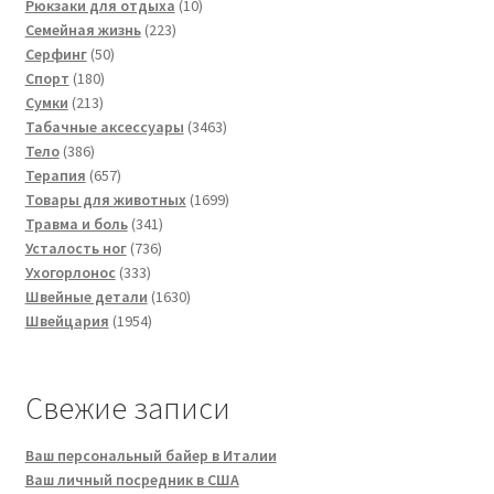
товаров
10
Рюкзаки для отдыха
10
223
товаров
Семейная жизнь
223
50
товара
Серфинг
50
180
товаров
Спорт
180
213
товаров
Сумки
213
товаров
3463
Табачные аксессуары
3463
386
товара
Тело
386
товаров
657
Терапия
657
товаров
1699
Товары для животных
1699
341
товаров
Травма и боль
341
736
товар
Усталость ног
736
333
товаров
Ухогорлонос
333
товара
1630
Швейные детали
1630
1954
товаров
Швейцария
1954
товара
Свежие записи
Ваш персональный байер в Италии
Ваш личный посредник в США