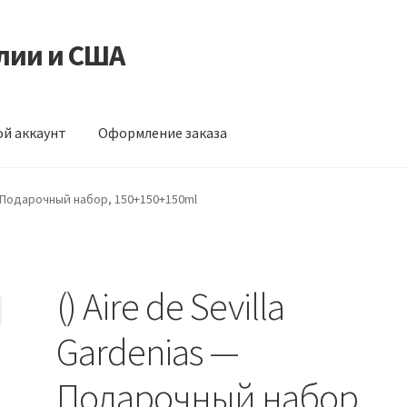
лии и США
й аккаунт
Оформление заказа
ормление заказа
s — Подарочный набор, 150+150+150ml
() Aire de Sevilla
Gardenias —
Подарочный набор,