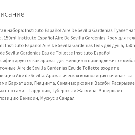
набор,
исание
150+150+150ml
ав набора: Instituto Español Aire De Sevilla Gardenias Туалетна
, 150ml Instituto Español Aire De Sevilla Gardenias Крем для тел
l Instituto Español Aire De Sevilla Gardenias Гель для душа, 150
 de Sevilla Gardenias Eau de Toilette Instituto Español
ссифицируется как аромат для женщин и принадлежит семейс
очные. Aire de Sevilla Gardenias Eau de Toilette входит в
екцию Aire de Sevilla. Ароматическая композиция начинается
ами Бархатцов, Гиацинта, Семян моркови и Васаби. Раскрывае
мат нотами ─ Гардении, Туберозы и Жасмина; Завершает
позицию Бензоин, Мускус и Сандал.