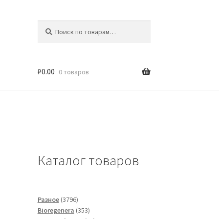
Искать:
Поиск
₽
0.00
0 товаров
Каталог товаров
3796
Разное
3796
товаров
353
Bioregenera
353