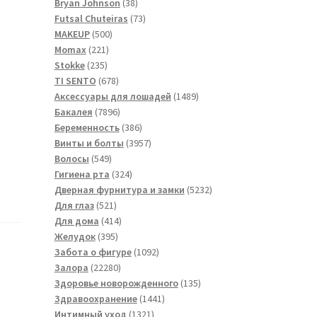
товара
38
Bryan Johnson
38
товаров
73
Futsal Сhuteiras
73
500
товара
MAKEUP
500
221
товаров
Momax
221
235
товар
Stokke
235
товаров
678
TI SENTO
678
товаров
1489
Аксессуары для лошадей
1489
7896
товаров
Бакалея
7896
товаров
386
Беременность
386
товаров
3957
Винты и болты
3957
549
товаров
Волосы
549
товаров
324
Гигиена рта
324
товара
5232
Дверная фурнитура и замки
5232
521
товара
Для глаз
521
товар
414
Для дома
414
395
товаров
Желудок
395
товаров
1092
Забота о фигуре
1092
22280
товара
Залора
22280
товаров
135
Здоровье новорожденного
135
1441
товаров
Здравоохранение
1441
1321
товар
Интимный уход
1321