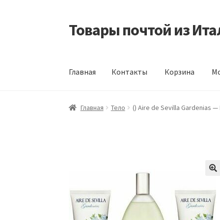
Товары почтой из Ита
Перейти
Перейти
к
к
навигации
содержимому
Главная
Контакты
Корзина
Мо
Главная
Контакты
Корзина
Мой аккаунт
Оф
Главная
Тело
() Aire de Sevilla Gardenia