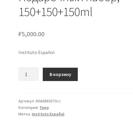
150+150+150ml
₽
5,000.00
Instituto Español
Количество
В корзину
товара
()
Aire
de
Артикул:
804d880373cc
Категория:
Тело
Sevilla
Метка:
Instituto Español
Gardenias
-
Подарочный