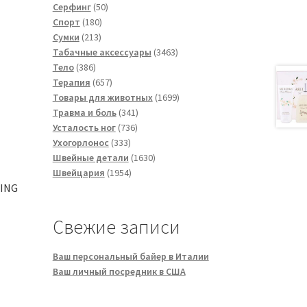
50
товара
Серфинг
50
180
товаров
Спорт
180
213
товаров
Сумки
213
товаров
3463
Табачные аксессуары
3463
386
товара
Тело
386
товаров
657
Терапия
657
товаров
1699
Товары для животных
1699
341
товаров
Травма и боль
341
736
товар
Усталость ног
736
333
товаров
Ухогорлонос
333
товара
1630
Швейные детали
1630
1954
товаров
Швейцария
1954
товара
LING
Свежие записи
Ваш персональный байер в Италии
Ваш личный посредник в США