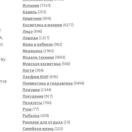
7310
товар
Испания
7310
253
товаров
Кашель
253
товара
656
Кишечник
656
товаров
6277
Косметика и макияж
6277
я
896
товаров
Лицо
896
а,
товаров
1217
Лошади
1217
товаров
962
ml
Мама и ребенок
962
1962
товара
Медицина
1962
товара
9603
Модели техники
9603
тву
товара
566
Мужская косметика
566
364
товаров
Ногти
364
товара
895
Парфюм ЮАР
895
тся
товаров
6494
Пневматика и гидравлика
6494
1344
товара
Подушки
1344
товара
917
Похудение
917
760
товаров
Продукты
760
77
товаров
Руки
77
товаров
439
Рыбалка
439
товаров
10
Рюкзаки для отдыха
10
223
товаров
Семейная жизнь
223