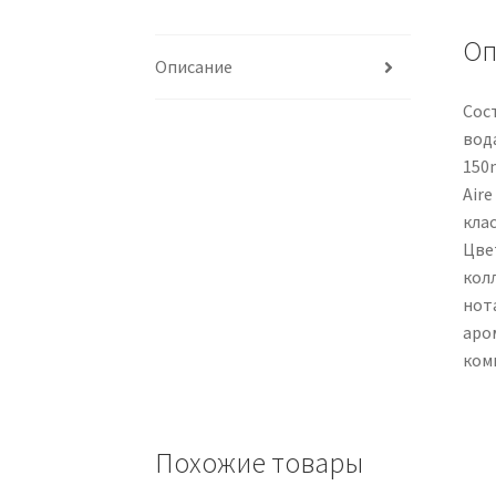
Оп
Описание
Сост
вода
150m
Aire
кла
Цвет
колл
нот
аро
ком
Похожие товары