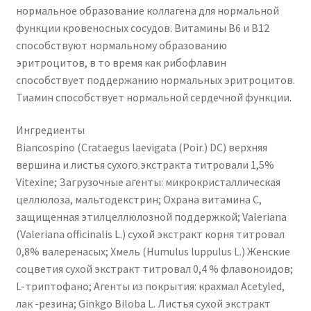
нормальное образование коллагена для нормальной
функции кровеносных сосудов. Витамины B6 и B12
способствуют нормальному образованию
эритроцитов, в то время как рибофлавин
способствует поддержанию нормальных эритроцитов.
Тиамин способствует нормальной сердечной функции.
Ингредиенты
Biancospino (Crataegus laevigata (Poir.) DC) верхняя
вершина и листья сухого экстракта титровали 1,5%
Vitexine; Загрузочные агенты: микрокристаллическая
целлюлоза, мальтодекстрин; Охрана витамина С,
защищенная этилцеллюлозной поддержкой; Valeriana
(Valeriana officinalis L.) сухой экстракт корня титровал
0,8% валеренасых; Хмель (Humulus luppulus L.) Женские
соцветия сухой экстракт титровал 0,4 % флавоноидов;
L-триптофано; Агенты из покрытия: крахмал Acetyled,
лак -резина; Ginkgo Biloba L. Листья сухой экстракт