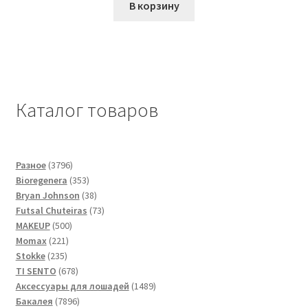
В корзину
Каталог товаров
3796
Разное
3796
товаров
353
Bioregenera
353
товара
38
Bryan Johnson
38
товаров
73
Futsal Сhuteiras
73
500
товара
MAKEUP
500
221
товаров
Momax
221
235
товар
Stokke
235
товаров
678
TI SENTO
678
товаров
1489
Аксессуары для лошадей
1489
7896
товаров
Бакалея
7896