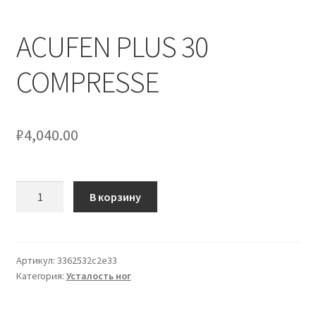
ACUFEN PLUS 30
COMPRESSE
₽
4,040.00
Количество
В корзину
товара
ACUFEN
PLUS
30
Артикул:
3362532c2e33
Категория:
Усталость ног
COMPRESSE