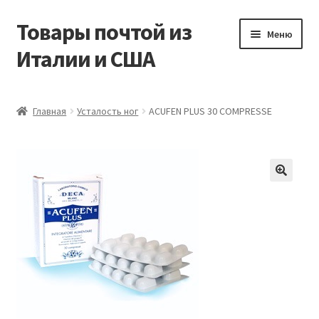
Товары почтой из
Перейти
Перейти
Меню
к
к
Италии и США
навигации
содержимому
Главная
Главная
Усталость ног
ACUFEN PLUS 30 COMPRESSE
Контакты
Корзина
Мой аккаунт
Оформление заказа