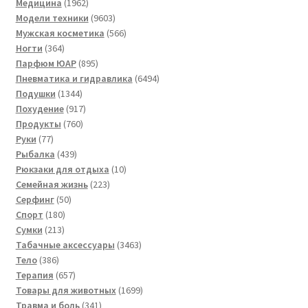
1962
товара
Медицина
1962
товара
9603
Модели техники
9603
товара
566
Мужская косметика
566
364
товаров
Ногти
364
товара
895
Парфюм ЮАР
895
товаров
6494
Пневматика и гидравлика
6494
1344
товара
Подушки
1344
товара
917
Похудение
917
760
товаров
Продукты
760
77
товаров
Руки
77
товаров
439
Рыбалка
439
товаров
10
Рюкзаки для отдыха
10
223
товаров
Семейная жизнь
223
50
товара
Серфинг
50
180
товаров
Спорт
180
213
товаров
Сумки
213
товаров
3463
Табачные аксессуары
3463
386
товара
Тело
386
товаров
657
Терапия
657
товаров
1699
Товары для животных
1699
341
товаров
Травма и боль
341