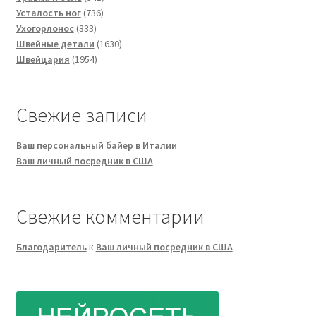
736
товар
Усталость ног
736
333
товаров
Ухогорлонос
333
товара
1630
Швейные детали
1630
1954
товаров
Швейцария
1954
товара
Свежие записи
Ваш персональный байер в Италии
Ваш личный посредник в США
Свежие комментарии
Благодаритель
к
Ваш личный посредник в США