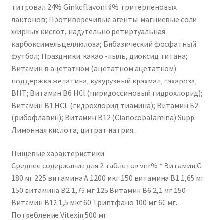
титровал 24% Ginkoflavoni 6% тритерпеновых
лактонов; Противоречивые агенты: магниевые соли
жирных кислот, надутельно ретиртуальная
карбоксимельцеллюлоза; Бибазический фосфатный
футбол; Праздники: какао -пыль, диоксид титана;
Витамин в ацетатном (ацетатном ацетатном)
поддержка желатина, кукурузный крахмал, сахароза,
BHT; Витамин B6 HCl (пиридоссиновый гидрохлорид);
Витамин В1 HCL (гидрохлорид тиамина); Витамин В2
(рибофлавин); Витамин B12 (Cianocobalamina) Supp.
Лимонная кислота, цитрат натрия.
Пищевые характеристики
Среднее содержание для 2 таблеток vnr% * Витамин С
180 мг 225 витамина А 1200 мкг 150 витамина В1 1,65 мг
150 витамина В2 1,76 мг 125 Витамин В6 2,1 мг 150
Витамин В12 1,5 мкг 60 Триптфано 100 мг 60 мг.
Потребление Vitexin 500 мг