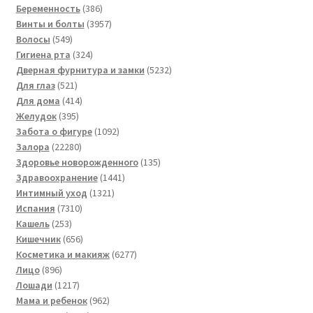
товаров
386
Беременность
386
товаров
3957
Винты и болты
3957
549
товаров
Волосы
549
товаров
324
Гигиена рта
324
товара
5232
Дверная фурнитура и замки
5232
521
товара
Для глаз
521
товар
414
Для дома
414
395
товаров
Желудок
395
товаров
1092
Забота о фигуре
1092
22280
товара
Залора
22280
товаров
135
Здоровье новорожденного
135
1441
товаров
Здравоохранение
1441
1321
товар
Интимный уход
1321
7310
товар
Испания
7310
253
товаров
Кашель
253
товара
656
Кишечник
656
товаров
6277
Косметика и макияж
6277
896
товаров
Лицо
896
товаров
1217
Лошади
1217
товаров
962
Мама и ребенок
962