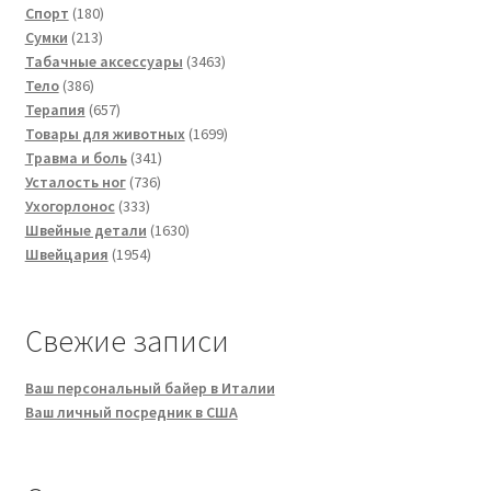
180
товаров
Спорт
180
213
товаров
Сумки
213
товаров
3463
Табачные аксессуары
3463
386
товара
Тело
386
товаров
657
Терапия
657
товаров
1699
Товары для животных
1699
341
товаров
Травма и боль
341
736
товар
Усталость ног
736
333
товаров
Ухогорлонос
333
товара
1630
Швейные детали
1630
1954
товаров
Швейцария
1954
товара
Свежие записи
Ваш персональный байер в Италии
Ваш личный посредник в США