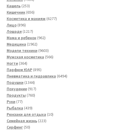
253
товаров
Кашель
253
товара
656
Кишечник
656
товаров
6277
Косметика и макияж
6277
896
товаров
Лицо
896
товаров
1217
Лошади
1217
товаров
962
Мама и ребенок
962
1962
товара
Медицина
1962
товара
9603
Модели техники
9603
товара
566
Мужская косметика
566
364
товаров
Ногти
364
товара
895
Парфюм ЮАР
895
товаров
6494
Пневматика и гидравлика
6494
1344
товара
Подушки
1344
товара
917
Похудение
917
760
товаров
Продукты
760
77
товаров
Руки
77
товаров
439
Рыбалка
439
товаров
10
Рюкзаки для отдыха
10
223
товаров
Семейная жизнь
223
50
товара
Серфинг
50