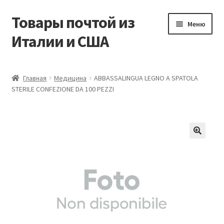
Товары почтой из
Перейти
Перейти
Меню
к
к
Италии и США
навигации
содержимому
Главная
Главная
Медицина
ABBASSALINGUA LEGNO A SPATOLA
STERILE CONFEZIONE DA 100 PEZZI
Контакты
Корзина
Мой аккаунт
Оформление заказа