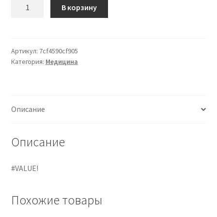
Количество
В корзину
товара
ABBASSALINGUA
LEGNO
A
Артикул:
7cf4590cf905
Категория:
Медицина
SPATOLA
STERILE
CONFEZIONE
DA
Описание
100
PEZZI
Описание
#VALUE!
Похожие товары