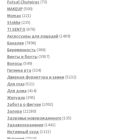
товаров
73
Futsal Сhuteiras
73
500
товара
MAKEUP
500
221
товаров
Momax
221
235
товар
Stokke
235
товаров
678
TI SENTO
678
товаров
1489
Аксессуары для лошадей
1489
7896
товаров
Бакалея
7896
товаров
386
Беременность
386
товаров
3957
Винты и болты
3957
549
товаров
Волосы
549
товаров
324
Гигиена рта
324
товара
5232
Дверная фурнитура и замки
5232
521
товара
Для глаз
521
товар
414
Для дома
414
395
товаров
Желудок
395
товаров
1092
Забота о фигуре
1092
22280
товара
Залора
22280
товаров
135
Здоровье новорожденного
135
1441
товаров
Здравоохранение
1441
1321
товар
Интимный уход
1321
7310
товар
Испания
7310