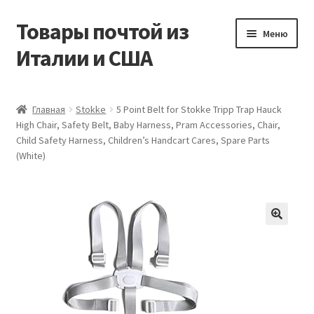
Товары почтой из
Перейти
Перейти
Меню
к
к
Италии и США
навигации
содержимому
Главная
Главная
Stokke
5 Point Belt for Stokke Tripp Trap Hauck
High Chair, Safety Belt, Baby Harness, Pram Accessories, Chair,
Контакты
Child Safety Harness, Children’s Handcart Cares, Spare Parts
(White)
Корзина
Мой аккаунт
Оформление заказа