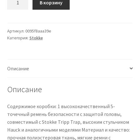
В корзину
товара
5
Point
Belt
Артикул:
0095f8aaa39e
Категория:
Stokke
for
Stokke
Tripp
Trap
Описание
Hauck
High
Chair,
Описание
Safety
Belt,
Содержимое коробки: 1 высококачественный 5-
Baby
точечный ремень безопасности с защитой головы,
Harness,
совместимый с Stokke Tripp Trap, высоким стульчиком
Pram
Hauck и аналогичными моделями Материал и качество:
Accessories,
прочная полиэстеровая ткань, мягкие ремни с
Chair,