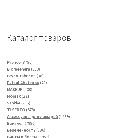
Каталог товаров
3796
Разное
3796
товаров
353
Bioregenera
353
товара
38
Bryan Johnson
38
товаров
73
Futsal Сhuteiras
73
500
товара
MAKEUP
500
221
товаров
Momax
221
235
товар
Stokke
235
товаров
678
TI SENTO
678
товаров
1489
Аксессуары для лошадей
1489
7896
товаров
Бакалея
7896
товаров
386
Беременность
386
товаров
3957
Винты и болты
3957