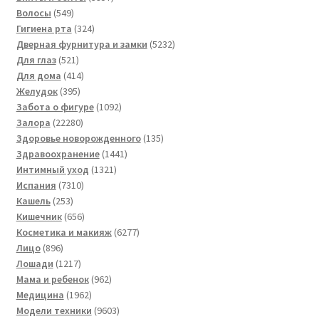
549
товаров
Волосы
549
товаров
324
Гигиена рта
324
товара
5232
Дверная фурнитура и замки
5232
521
товара
Для глаз
521
товар
414
Для дома
414
395
товаров
Желудок
395
товаров
1092
Забота о фигуре
1092
22280
товара
Залора
22280
товаров
135
Здоровье новорожденного
135
1441
товаров
Здравоохранение
1441
1321
товар
Интимный уход
1321
7310
товар
Испания
7310
253
товаров
Кашель
253
товара
656
Кишечник
656
товаров
6277
Косметика и макияж
6277
896
товаров
Лицо
896
товаров
1217
Лошади
1217
товаров
962
Мама и ребенок
962
1962
товара
Медицина
1962
товара
9603
Модели техники
9603