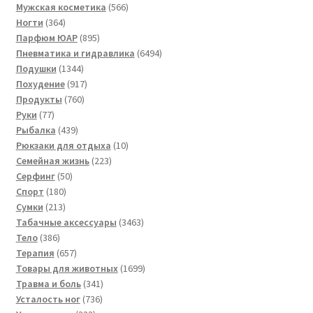
товара
566
Мужская косметика
566
364
товаров
Ногти
364
товара
895
Парфюм ЮАР
895
товаров
6494
Пневматика и гидравлика
6494
1344
товара
Подушки
1344
товара
917
Похудение
917
760
товаров
Продукты
760
77
товаров
Руки
77
товаров
439
Рыбалка
439
товаров
10
Рюкзаки для отдыха
10
223
товаров
Семейная жизнь
223
50
товара
Серфинг
50
180
товаров
Спорт
180
213
товаров
Сумки
213
товаров
3463
Табачные аксессуары
3463
386
товара
Тело
386
товаров
657
Терапия
657
товаров
1699
Товары для животных
1699
341
товаров
Травма и боль
341
736
товар
Усталость ног
736