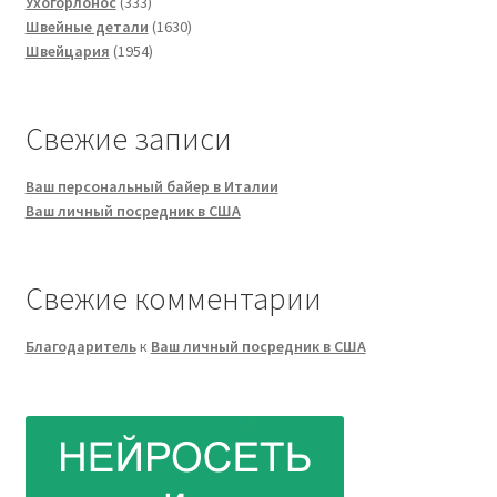
333
товаров
Ухогорлонос
333
товара
1630
Швейные детали
1630
1954
товаров
Швейцария
1954
товара
Свежие записи
Ваш персональный байер в Италии
Ваш личный посредник в США
Свежие комментарии
Благодаритель
к
Ваш личный посредник в США