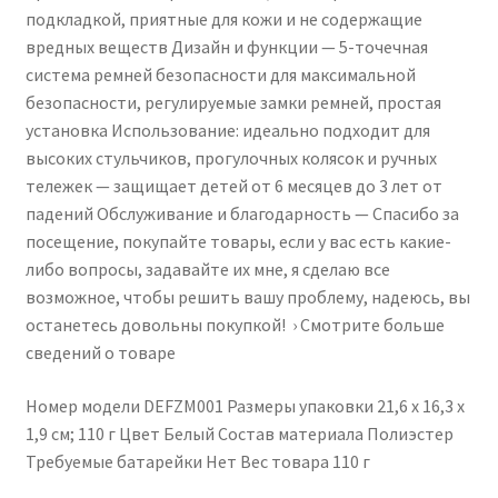
подкладкой, приятные для кожи и не содержащие
Child
вредных веществ Дизайн и функции — 5-точечная
Safety
система ремней безопасности для максимальной
Harness,
безопасности, регулируемые замки ремней, простая
Children's
установка Использование: идеально подходит для
Handcart
высоких стульчиков, прогулочных колясок и ручных
Cares,
тележек — защищает детей от 6 месяцев до 3 лет от
Spare
падений Обслуживание и благодарность — Спасибо за
Parts
посещение, покупайте товары, если у вас есть какие-
(White)
либо вопросы, задавайте их мне, я сделаю все
возможное, чтобы решить вашу проблему, надеюсь, вы
останетесь довольны покупкой! ️ › Смотрите больше
сведений о товаре
Номер модели ‎DEFZM001 Размеры упаковки ‎21,6 x 16,3 x
1,9 см; 110 г Цвет ‎Белый Состав материала ‎Полиэстер
Требуемые батарейки ‎Нет Вес товара ‎110 г