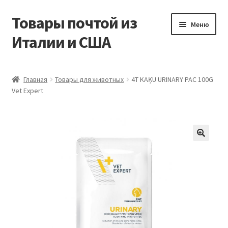
Товары почтой из
Перейти
Перейти
Меню
к
к
Италии и США
навигации
содержимому
Главная
Главная
Товары для животных
4T KAĶU URINARY PAC 100G
Vet Expert
Контакты
Корзина
Мой аккаунт
Оформление заказа