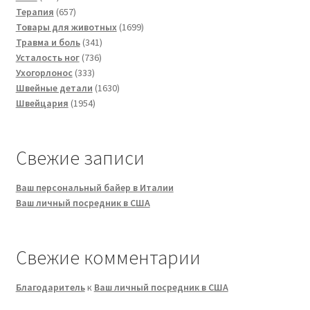
товаров
657
Терапия
657
товаров
1699
Товары для животных
1699
341
товаров
Травма и боль
341
736
товар
Усталость ног
736
333
товаров
Ухогорлонос
333
товара
1630
Швейные детали
1630
1954
товаров
Швейцария
1954
товара
Свежие записи
Ваш персональный байер в Италии
Ваш личный посредник в США
Свежие комментарии
Благодаритель
к
Ваш личный посредник в США