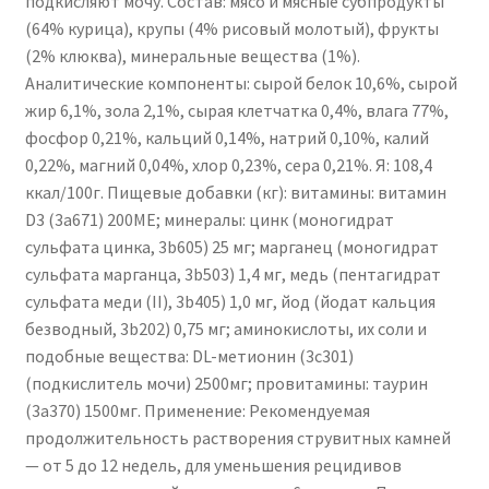
подкисляют мочу. Состав: мясо и мясные субпродукты
(64% курица), крупы (4% рисовый молотый), фрукты
(2% клюква), минеральные вещества (1%).
Аналитические компоненты: сырой белок 10,6%, сырой
жир 6,1%, зола 2,1%, сырая клетчатка 0,4%, влага 77%,
фосфор 0,21%, кальций 0,14%, натрий 0,10%, калий
0,22%, магний 0,04%, хлор 0,23%, сера 0,21%. Я: 108,4
ккал/100г. Пищевые добавки (кг): витамины: витамин
D3 (3а671) 200МЕ; минералы: цинк (моногидрат
сульфата цинка, 3b605) 25 мг; марганец (моногидрат
сульфата марганца, 3b503) 1,4 мг, медь (пентагидрат
сульфата меди (II), 3b405) 1,0 мг, йод (йодат кальция
безводный, 3b202) 0,75 мг; аминокислоты, их соли и
подобные вещества: DL-метионин (3c301)
(подкислитель мочи) 2500мг; провитамины: таурин
(3а370) 1500мг. Применение: Рекомендуемая
продолжительность растворения струвитных камней
— от 5 до 12 недель, для уменьшения рецидивов