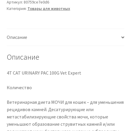
URINARY
Артикул:
80759ce7e0d6
Категория:
Товары для животных
PAC
100G
Vet
Expert
Описание
Описание
4T CAT URINARY PAC 100G Vet Expert
Количество
Ветеринарная диета МОЧИ для кошек – для уменьшения
рецидивов камней. Десатурирующие или
метастабилизирующие свойства мочи, которые
уменьшают образование струвитных камней и/или