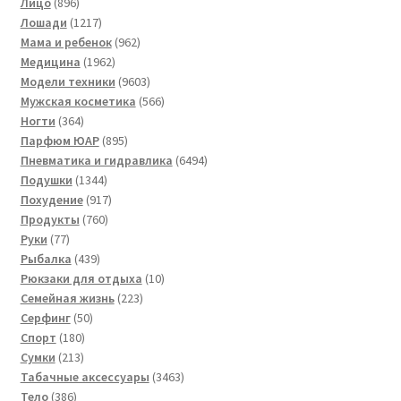
896
товаров
Лицо
896
товаров
1217
Лошади
1217
товаров
962
Мама и ребенок
962
1962
товара
Медицина
1962
товара
9603
Модели техники
9603
товара
566
Мужская косметика
566
364
товаров
Ногти
364
товара
895
Парфюм ЮАР
895
товаров
6494
Пневматика и гидравлика
6494
1344
товара
Подушки
1344
товара
917
Похудение
917
760
товаров
Продукты
760
77
товаров
Руки
77
товаров
439
Рыбалка
439
товаров
10
Рюкзаки для отдыха
10
223
товаров
Семейная жизнь
223
50
товара
Серфинг
50
180
товаров
Спорт
180
213
товаров
Сумки
213
товаров
3463
Табачные аксессуары
3463
386
товара
Тело
386