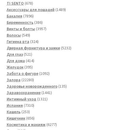
товаров
678
TI SENTO
678
товаров
1489
Аксессуары для лошадей
1489
7896
товаров
Бакалея
7896
товаров
386
Беременность
386
товаров
3957
Винты и болты
3957
549
товаров
Волосы
549
товаров
324
Гигиена рта
324
товара
5232
Дверная фурнитура и замки
5232
521
товара
Для глаз
521
товар
414
Для дома
414
395
товаров
Желудок
395
товаров
1092
Забота о фигуре
1092
22280
товара
Залора
22280
товаров
135
Здоровье новорожденного
135
1441
товаров
Здравоохранение
1441
1321
товар
Интимный уход
1321
7310
товар
Испания
7310
253
товаров
Кашель
253
товара
656
Кишечник
656
товаров
6277
Косметика и макияж
6277