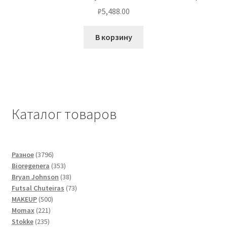
₽
5,488.00
В корзину
Каталог товаров
3796
Разное
3796
товаров
353
Bioregenera
353
товара
38
Bryan Johnson
38
товаров
73
Futsal Сhuteiras
73
500
товара
MAKEUP
500
221
товаров
Momax
221
235
товар
Stokke
235