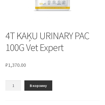
4T KAĶU URINARY PAC
100G Vet Expert
₽
1,370.00
Количество
В корзину
товара
4T
KAĶU