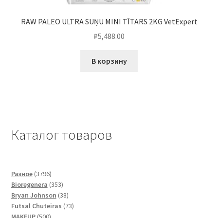
RAW PALEO ULTRA SUŅU MINI TĪTARS 2KG VetExpert
₽
5,488.00
В корзину
Каталог товаров
3796
Разное
3796
товаров
353
Bioregenera
353
товара
38
Bryan Johnson
38
товаров
73
Futsal Сhuteiras
73
500
товара
MAKEUP
500