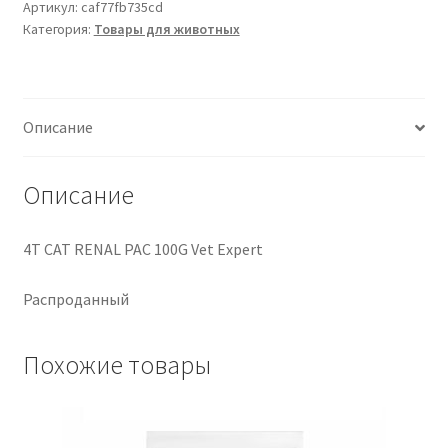
RENAL
Артикул:
caf77fb735cd
Категория:
Товары для животных
PAC
100G
Vet
Expert
Описание
Описание
4T CAT RENAL PAC 100G Vet Expert
Распроданный
Похожие товары