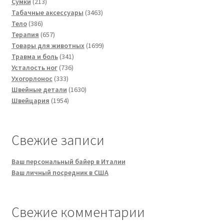
213
товаров
Сумки
213
товаров
3463
Табачные аксессуары
3463
386
товара
Тело
386
товаров
657
Терапия
657
товаров
1699
Товары для животных
1699
341
товаров
Травма и боль
341
736
товар
Усталость ног
736
333
товаров
Ухогорлонос
333
товара
1630
Швейные детали
1630
1954
товаров
Швейцария
1954
товара
Свежие записи
Ваш персональный байер в Италии
Ваш личный посредник в США
Свежие комментарии