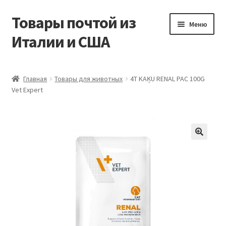
Товары почтой из
Перейти
Перейти
Меню
к
к
Италии и США
навигации
содержимому
Главная
Главная
Товары для животных
4T KAĶU RENAL PAC 100G
Vet Expert
Контакты
Корзина
Мой аккаунт
Оформление заказа