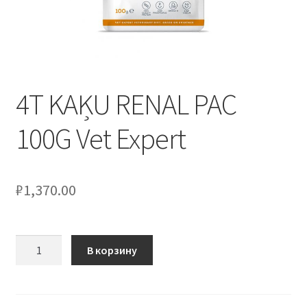
4T KAĶU RENAL PAC
100G Vet Expert
₽
1,370.00
Количество
В корзину
товара
4T
KAĶU