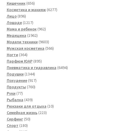
товара
656
Кишечник
656
товаров
6277
Косметика и макияж
6277
896
товаров
Лицо
896
товаров
1217
Лошади
1217
товаров
962
Мама и ребенок
962
1962
товара
Медицина
1962
товара
9603
Модели техники
9603
товара
566
Мужская косметика
566
364
товаров
Ногти
364
товара
895
Парфюм ЮАР
895
товаров
6494
Пневматика и гидравлика
6494
1344
товара
Подушки
1344
товара
917
Похудение
917
760
товаров
Продукты
760
77
товаров
Руки
77
товаров
439
Рыбалка
439
товаров
10
Рюкзаки для отдыха
10
223
товаров
Семейная жизнь
223
50
товара
Серфинг
50
180
товаров
Спорт
180