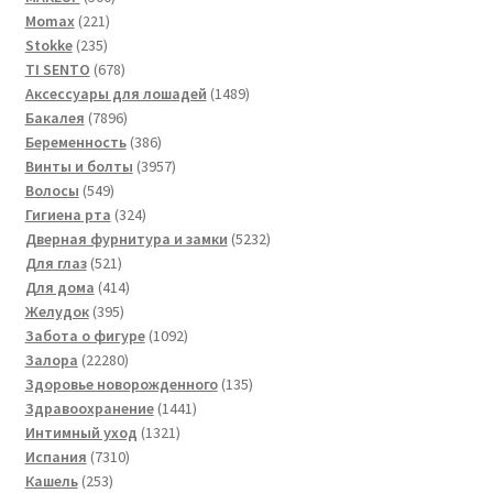
221
товаров
Momax
221
235
товар
Stokke
235
товаров
678
TI SENTO
678
товаров
1489
Аксессуары для лошадей
1489
7896
товаров
Бакалея
7896
товаров
386
Беременность
386
товаров
3957
Винты и болты
3957
549
товаров
Волосы
549
товаров
324
Гигиена рта
324
товара
5232
Дверная фурнитура и замки
5232
521
товара
Для глаз
521
товар
414
Для дома
414
395
товаров
Желудок
395
товаров
1092
Забота о фигуре
1092
22280
товара
Залора
22280
товаров
135
Здоровье новорожденного
135
1441
товаров
Здравоохранение
1441
1321
товар
Интимный уход
1321
7310
товар
Испания
7310
253
товаров
Кашель
253