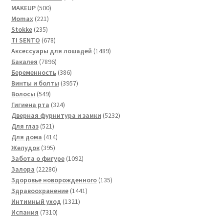
500
товара
MAKEUP
500
221
товаров
Momax
221
235
товар
Stokke
235
товаров
678
TI SENTO
678
товаров
1489
Аксессуары для лошадей
1489
7896
товаров
Бакалея
7896
товаров
386
Беременность
386
товаров
3957
Винты и болты
3957
549
товаров
Волосы
549
товаров
324
Гигиена рта
324
товара
5232
Дверная фурнитура и замки
5232
521
товара
Для глаз
521
товар
414
Для дома
414
395
товаров
Желудок
395
товаров
1092
Забота о фигуре
1092
22280
товара
Залора
22280
товаров
135
Здоровье новорожденного
135
1441
товаров
Здравоохранение
1441
1321
товар
Интимный уход
1321
7310
товар
Испания
7310