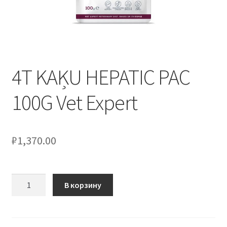
4T KAĶU HEPATIC PAC
100G Vet Expert
₽
1,370.00
Количество
В корзину
товара
4T
KAĶU