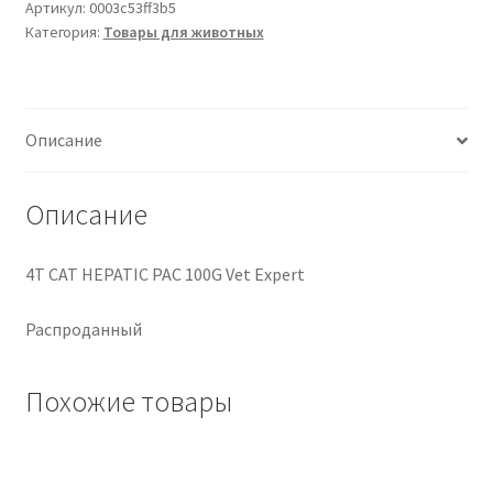
HEPATIC
Артикул:
0003c53ff3b5
Категория:
Товары для животных
PAC
100G
Vet
Expert
Описание
Описание
4T CAT HEPATIC PAC 100G Vet Expert
Распроданный
Похожие товары