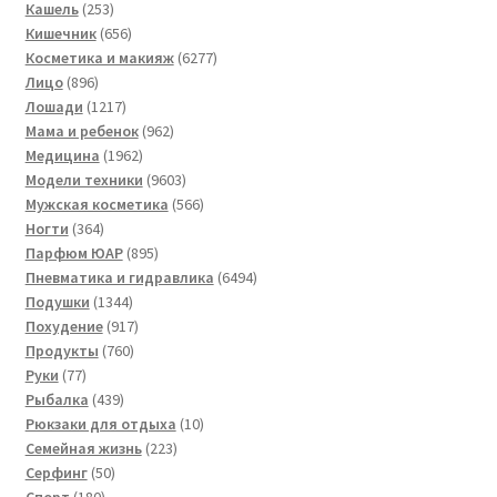
253
товаров
Кашель
253
товара
656
Кишечник
656
товаров
6277
Косметика и макияж
6277
896
товаров
Лицо
896
товаров
1217
Лошади
1217
товаров
962
Мама и ребенок
962
1962
товара
Медицина
1962
товара
9603
Модели техники
9603
товара
566
Мужская косметика
566
364
товаров
Ногти
364
товара
895
Парфюм ЮАР
895
товаров
6494
Пневматика и гидравлика
6494
1344
товара
Подушки
1344
товара
917
Похудение
917
760
товаров
Продукты
760
77
товаров
Руки
77
товаров
439
Рыбалка
439
товаров
10
Рюкзаки для отдыха
10
223
товаров
Семейная жизнь
223
50
товара
Серфинг
50
180
товаров