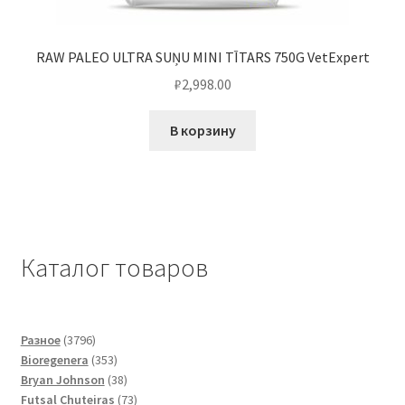
RAW PALEO ULTRA SUŅU MINI TĪTARS 750G VetExpert
₽
2,998.00
В корзину
Каталог товаров
3796
Разное
3796
товаров
353
Bioregenera
353
товара
38
Bryan Johnson
38
товаров
73
Futsal Сhuteiras
73