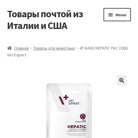
Товары почтой из
Перейти
Перейти
Меню
к
к
Италии и США
навигации
содержимому
Главная
Главная
Товары для животных
4T KAĶU HEPATIC PAC 100G
Vet Expert
Контакты
Корзина
Мой аккаунт
Оформление заказа