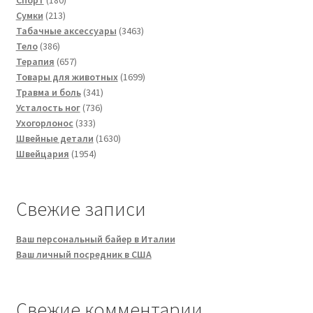
Спорт
180
213
товаров
Сумки
213
товаров
3463
Табачные аксессуары
3463
386
товара
Тело
386
товаров
657
Терапия
657
товаров
1699
Товары для животных
1699
341
товаров
Травма и боль
341
736
товар
Усталость ног
736
333
товаров
Ухогорлонос
333
товара
1630
Швейные детали
1630
1954
товаров
Швейцария
1954
товара
Свежие записи
Ваш персональный байер в Италии
Ваш личный посредник в США
Свежие комментарии