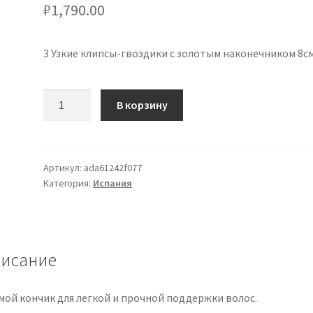
₽
1,790.00
3 Узкие клипсы-гвоздики с золотым наконечником 8см
Количество
В корзину
товара
3
Narrow
clip
Артикул:
ada61242f077
Категория:
Испания
carnations
gold
tip
8cm
1ud
исание
мой кончик для легкой и прочной поддержки волос.