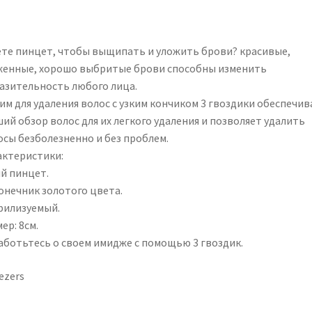
те пинцет, чтобы выщипать и уложить брови? красивые,
женные, хорошо выбритые брови способны изменить
азительность любого лица.
им для удаления волос с узким кончиком 3 гвоздики обеспечив
ий обзор волос для их легкого удаления и позволяет удалить
осы безболезненно и без проблем.
актеристики:
ий пинцет.
онечник золотого цвета.
рилизуемый.
ер: 8см.
аботьтесь о своем имидже с помощью 3 гвоздик.
ezers