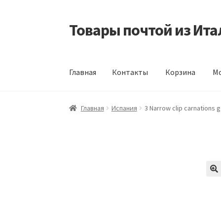
Товары почтой из Ита
Перейти
Перейти
к
к
навигации
содержимому
Главная
Контакты
Корзина
Мо
Главная
Контакты
Корзина
Мой аккаунт
Оф
Главная
Испания
3 Narrow clip carnations 