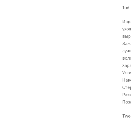
1ud
Ище
ухо
выр
Заж
лучш
вол
Хар
Узк
Нак
Сте
Разм
Поз
Twe