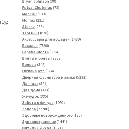
товара
38
Bryan Johnson
38
товаров
73
Futsal Сhuteiras
73
500
товара
MAKEUP
500
221
товаров
Momax
221
 1уд
235
товар
Stokke
235
товаров
678
TI SENTO
678
товаров
1489
Аксессуары для лошадей
1489
7896
товаров
Бакалея
7896
товаров
386
Беременность
386
товаров
3957
Винты и болты
3957
549
товаров
Волосы
549
товаров
324
Гигиена рта
324
товара
5232
Дверная фурнитура и замки
5232
521
товара
Для глаз
521
товар
414
Для дома
414
395
товаров
Желудок
395
товаров
1092
Забота о фигуре
1092
22280
товара
Залора
22280
товаров
135
Здоровье новорожденного
135
1441
товаров
Здравоохранение
1441
1321
товар
Интимный уход
1321