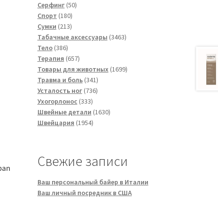
50
товара
Серфинг
50
180
товаров
Спорт
180
213
товаров
Сумки
213
товаров
3463
Табачные аксессуары
3463
386
товара
Тело
386
товаров
657
Терапия
657
товаров
1699
Товары для животных
1699
341
товаров
Травма и боль
341
736
товар
Усталость ног
736
333
товаров
Ухогорлонос
333
товара
1630
Швейные детали
1630
1954
товаров
Швейцария
1954
товара
Свежие записи
ban
Ваш персональный байер в Италии
Ваш личный посредник в США