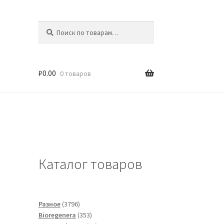
Искать:
Поиск
₽
0.00
0 товаров
Каталог товаров
3796
Разное
3796
товаров
353
Bioregenera
353