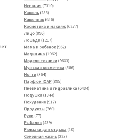
7310
товар
Испания
7310
253
товаров
Кашель
253
товара
656
Кишечник
656
товаров
6277
Косметика и макияж
6277
896
товаров
Лицо
896
товаров
1217
Лошади
1217
ает
товаров
962
Мама и ребенок
962
1962
товара
Медицина
1962
товара
9603
Модели техники
9603
товара
566
Мужская косметика
566
364
товаров
Ногти
364
товара
895
Парфюм ЮАР
895
товаров
6494
Пневматика и гидравлика
6494
1344
товара
Подушки
1344
товара
917
Похудение
917
760
товаров
Продукты
760
77
товаров
Руки
77
товаров
439
Рыбалка
439
товаров
10
Рюкзаки для отдыха
10
223
товаров
Семейная жизнь
223