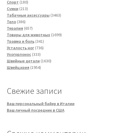
180
товаров
Спорт
180
213
товаров
Сумки
213
товаров
3463
Табачные аксессуары
3463
386
товара
Тело
386
товаров
657
Терапия
657
товаров
1699
Товары для животных
1699
341
товаров
Травма и боль
341
736
товар
Усталость ног
736
333
товаров
Ухогорлонос
333
товара
1630
Швейные детали
1630
1954
товаров
Швейцария
1954
товара
Свежие записи
Ваш персональный байер в Италии
Ваш личный посредник в США