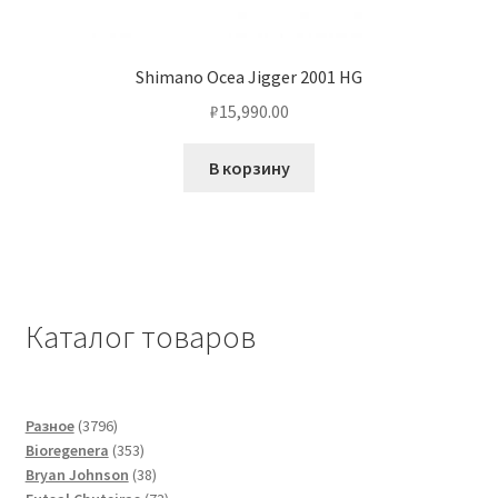
Shimano Ocea Jigger 2001 HG
₽
15,990.00
В корзину
Каталог товаров
3796
Разное
3796
товаров
353
Bioregenera
353
товара
38
Bryan Johnson
38
товаров
73