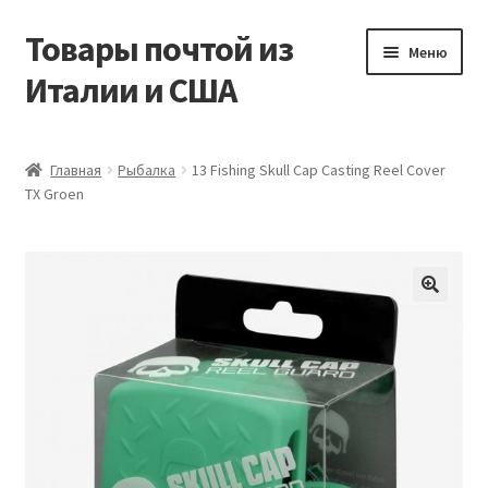
Товары почтой из
Перейти
Перейти
Меню
к
к
Италии и США
навигации
содержимому
Главная
Главная
Рыбалка
13 Fishing Skull Cap Casting Reel Cover
TX Groen
Контакты
Корзина
Мой аккаунт
Оформление заказа