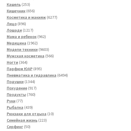
253
товаров
Кашель
253
товара
656
Кишечник
656
товаров
6277
Косметика и макияж
6277
896
товаров
Лицо
896
товаров
1217
Лошади
1217
товаров
962
Мама и ребенок
962
1962
товара
Медицина
1962
товара
9603
Модели техники
9603
товара
566
Мужская косметика
566
364
товаров
Ногти
364
товара
895
Парфюм ЮАР
895
товаров
6494
Пневматика и гидравлика
6494
1344
товара
Подушки
1344
товара
917
Похудение
917
760
товаров
Продукты
760
77
товаров
Руки
77
товаров
439
Рыбалка
439
товаров
10
Рюкзаки для отдыха
10
223
товаров
Семейная жизнь
223
50
товара
Серфинг
50