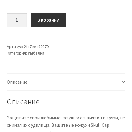
Количество
В корзину
товара
13
Fishing
Skull
Артикул:
2fc7eec92070
Категория:
Рыбалка
Cap
Casting
Reel
Cover
Описание
TX
Groen
Описание
Защитите свои любимые катушки от вмятин и грязи, не
снимая их с удилища. Защитные кожухи Skull Cap