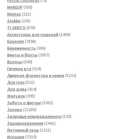
Futsal Сhuteiras
73
500
товара
MAKEUP
500
221
товаров
Momax
221
235
товар
Stokke
235
товаров
678
TI SENTO
678
товаров
1489
Аксессуары для лошадей
1489
7896
товаров
Бакалея
7896
товаров
386
Беременность
386
товаров
3957
Винты и болты
3957
549
товаров
Волосы
549
товаров
324
Гигиена рта
324
товара
5232
Дверная фурнитура и замки
5232
521
товара
Для глаз
521
товар
414
Для дома
414
395
товаров
Желудок
395
товаров
1092
Забота о фигуре
1092
22280
товара
Залора
22280
товаров
135
Здоровье новорожденного
135
1441
товаров
Здравоохранение
1441
1321
товар
Интимный уход
1321
7310
товар
Испания
7310