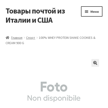
Товары почтой из
Перейти
Перейти
Меню
к
к
Италии и США
навигации
содержимому
Главная
Главная
Спорт
100% WHEY PROTEIN SHAKE COOKIES &
CREAM 900 G
Контакты
Корзина
Мой аккаунт
Оформление заказа