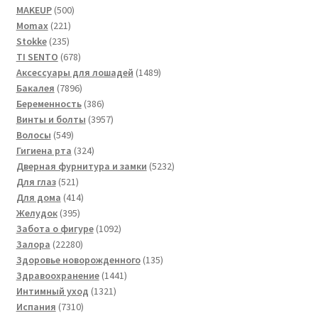
500
товара
MAKEUP
500
221
товаров
Momax
221
235
товар
Stokke
235
товаров
678
TI SENTO
678
товаров
1489
Аксессуары для лошадей
1489
7896
товаров
Бакалея
7896
товаров
386
Беременность
386
товаров
3957
Винты и болты
3957
549
товаров
Волосы
549
товаров
324
Гигиена рта
324
товара
5232
Дверная фурнитура и замки
5232
521
товара
Для глаз
521
товар
414
Для дома
414
395
товаров
Желудок
395
товаров
1092
Забота о фигуре
1092
22280
товара
Залора
22280
товаров
135
Здоровье новорожденного
135
1441
товаров
Здравоохранение
1441
1321
товар
Интимный уход
1321
7310
товар
Испания
7310