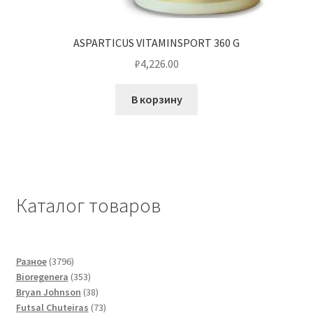
ASPARTICUS VITAMINSPORT 360 G
₽
4,226.00
В корзину
Каталог товаров
3796
Разное
3796
товаров
353
Bioregenera
353
товара
38
Bryan Johnson
38
товаров
73
Futsal Сhuteiras
73