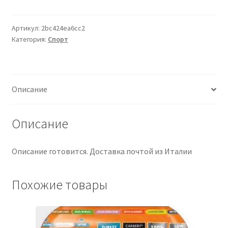
100%
WHEY
PROTEIN
Артикул:
2bc424ea6cc2
Категория:
Спорт
SHAKE
COOKIES
&
CREAM
Описание
900
G
Описание
Описание готовится. Доставка почтой из Италии
Похожие товары