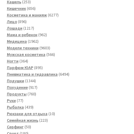
253
товаров
Кашель
253
товара
656
Кишечник
656
товаров
6277
Косметика и макияж
6277
896
товаров
Лицо
896
товаров
1217
Лошади
1217
товаров
962
Мама и ребенок
962
1962
товара
Медицина
1962
товара
9603
Модели техники
9603
товара
566
Мужская косметика
566
364
товаров
Ногти
364
товара
895
Парфюм ЮАР
895
товаров
6494
Пневматика и гидравлика
6494
1344
товара
Подушки
1344
товара
917
Похудение
917
760
товаров
Продукты
760
77
товаров
Руки
77
товаров
439
Рыбалка
439
товаров
10
Рюкзаки для отдыха
10
223
товаров
Семейная жизнь
223
50
товара
Серфинг
50
180
товаров
Спорт
180