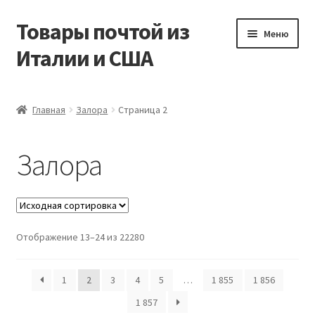
Товары почтой из
Перейти
Перейти
Меню
к
к
Италии и США
навигации
содержимому
Главная
Главная
Залора
Страница 2
Контакты
Залора
Корзина
Мой аккаунт
Отображение 13–24 из 22280
Оформление заказа
1
2
3
4
5
…
1 855
1 856
1 857