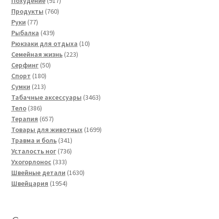
Похудение
917
760
товаров
Продукты
760
77
товаров
Руки
77
товаров
439
Рыбалка
439
товаров
10
Рюкзаки для отдыха
10
223
товаров
Семейная жизнь
223
50
товара
Серфинг
50
180
товаров
Спорт
180
213
товаров
Сумки
213
товаров
3463
Табачные аксессуары
3463
386
товара
Тело
386
товаров
657
Терапия
657
товаров
1699
Товары для животных
1699
341
товаров
Травма и боль
341
736
товар
Усталость ног
736
333
товаров
Ухогорлонос
333
товара
1630
Швейные детали
1630
1954
товаров
Швейцария
1954
товара