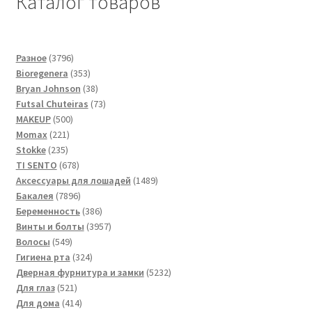
Каталог товаров
3796
Разное
3796
товаров
353
Bioregenera
353
товара
38
Bryan Johnson
38
товаров
73
Futsal Сhuteiras
73
500
товара
MAKEUP
500
221
товаров
Momax
221
235
товар
Stokke
235
товаров
678
TI SENTO
678
товаров
1489
Аксессуары для лошадей
1489
7896
товаров
Бакалея
7896
товаров
386
Беременность
386
товаров
3957
Винты и болты
3957
549
товаров
Волосы
549
товаров
324
Гигиена рта
324
товара
5232
Дверная фурнитура и замки
5232
521
товара
Для глаз
521
товар
414
Для дома
414