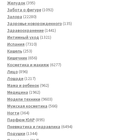
395
товаров
Желудок
395
товаров
1092
Забота о фигуре
1092
22280
товара
Залора
22280
товаров
135
Здоровье новорожденного
135
1441
товаров
Здравоохранение
1441
1321
товар
Интимный уход
1321
7310
товар
Испания
7310
253
товаров
Кашель
253
товара
656
Кишечник
656
товаров
6277
Косметика и макияж
6277
896
товаров
Лицо
896
товаров
1217
Лошади
1217
товаров
962
Мама и ребенок
962
1962
товара
Медицина
1962
товара
9603
Модели техники
9603
товара
566
Мужская косметика
566
364
товаров
Ногти
364
товара
895
Парфюм ЮАР
895
товаров
6494
Пневматика и гидравлика
6494
1344
товара
Подушки
1344
товара
917