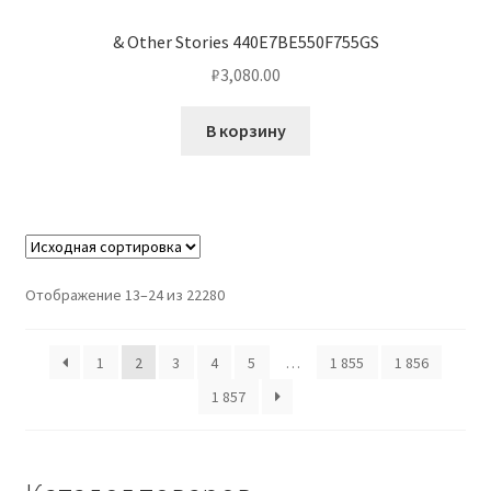
& Other Stories 440E7BE550F755GS
₽
3,080.00
В корзину
Отображение 13–24 из 22280
1
2
3
4
5
…
1 855
1 856
1 857