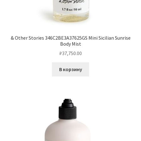
& Other Stories 346C2BE3A37625GS Mini Sicilian Sunrise
Body Mist
₽
37,750.00
В корзину