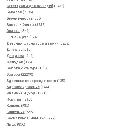
товаров
1489
Аксессуары для лошадей
1489
7896
товаров
Бакалея
7896
товаров
386
Беременность
386
товаров
3957
Винты и болты
3957
549
товаров
Волосы
549
товаров
324
Гигиена рта
324
товара
5232
Дверная фурнитура и замки
5232
521
товара
Для глаз
521
товар
414
Для дома
414
395
товаров
Желудок
395
товаров
1092
Забота о фигуре
1092
22280
товара
Залора
22280
товаров
135
Здоровье новорожденного
135
1441
товаров
Здравоохранение
1441
1321
товар
Интимный уход
1321
7310
товар
Испания
7310
253
товаров
Кашель
253
товара
656
Кишечник
656
товаров
6277
Косметика и макияж
6277
896
товаров
Лицо
896