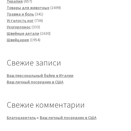
товаров
657
Терапия
657
товаров
1699
Товары для животных
1699
341
товаров
Травма и боль
341
736
товар
Усталость ног
736
333
товаров
Ухогорлонос
333
товара
1630
Швейные детали
1630
1954
товаров
Швейцария
1954
товара
Свежие записи
Ваш персональный байер в Италии
Ваш личный посредник в США
Свежие комментарии
Благодаритель
к
Ваш личный посредник в США