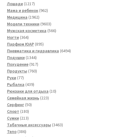
товаров
1217
Лошади
1217
товаров
962
Мама и ребенок
962
1962
товара
Медицина
1962
товара
9603
Модели техники
9603
товара
566
Мужская косметика
566
364
товаров
Ногти
364
товара
895
Парфюм ЮАР
895
товаров
6494
Пневматика и гидравлика
6494
1344
товара
Подушки
1344
товара
917
Похудение
917
760
товаров
Продукты
760
77
товаров
Руки
77
товаров
439
Рыбалка
439
товаров
10
Рюкзаки для отдыха
10
223
товаров
Семейная жизнь
223
50
товара
Серфинг
50
180
товаров
Спорт
180
213
товаров
Сумки
213
товаров
3463
Табачные аксессуары
3463
386
товара
Тело
386