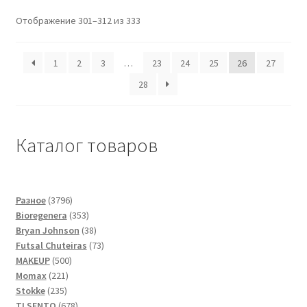
Отображение 301–312 из 333
1
2
3
…
23
24
25
26
27
28
Каталог товаров
3796
Разное
3796
товаров
353
Bioregenera
353
товара
38
Bryan Johnson
38
товаров
73
Futsal Сhuteiras
73
500
товара
MAKEUP
500
221
товаров
Momax
221
235
товар
Stokke
235
товаров
678
TI SENTO
678