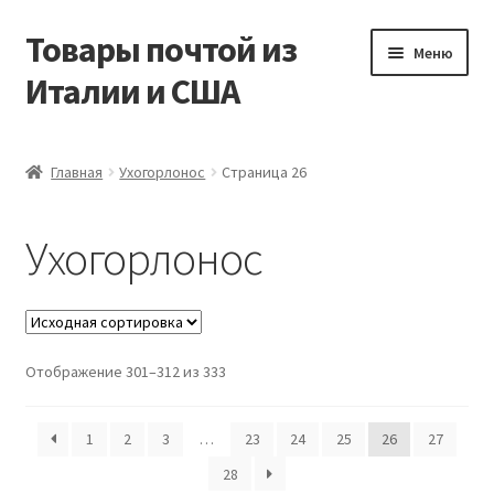
Товары почтой из
Перейти
Перейти
Меню
к
к
Италии и США
навигации
содержимому
Главная
Главная
Ухогорлонос
Страница 26
Контакты
Ухогорлонос
Корзина
Мой аккаунт
Отображение 301–312 из 333
Оформление заказа
1
2
3
…
23
24
25
26
27
28