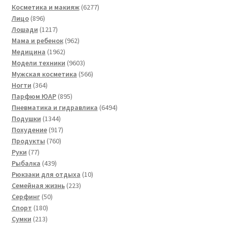
товаров
6277
Косметика и макияж
6277
896
товаров
Лицо
896
товаров
1217
Лошади
1217
товаров
962
Мама и ребенок
962
1962
товара
Медицина
1962
товара
9603
Модели техники
9603
товара
566
Мужская косметика
566
364
товаров
Ногти
364
товара
895
Парфюм ЮАР
895
товаров
6494
Пневматика и гидравлика
6494
1344
товара
Подушки
1344
товара
917
Похудение
917
760
товаров
Продукты
760
77
товаров
Руки
77
товаров
439
Рыбалка
439
товаров
10
Рюкзаки для отдыха
10
223
товаров
Семейная жизнь
223
50
товара
Серфинг
50
180
товаров
Спорт
180
213
товаров
Сумки
213