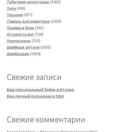
товаров
3463
Табачные аксессуары
3463
386
товара
Тело
386
товаров
657
Терапия
657
товаров
1699
Товары для животных
1699
341
товаров
Травма и боль
341
736
товар
Усталость ног
736
333
товаров
Ухогорлонос
333
товара
1630
Швейные детали
1630
1954
товаров
Швейцария
1954
товара
Свежие записи
Ваш персональный байер в Италии
Ваш личный посредник в США
Свежие комментарии
Благодаритель
к
Ваш личный посредник в США