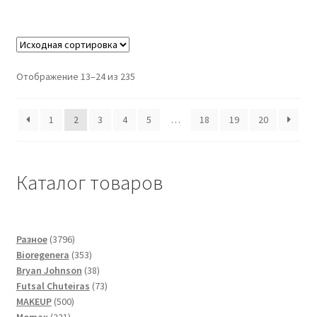
Отображение 13–24 из 235
1
2
3
4
5
…
18
19
20
Каталог товаров
3796
Разное
3796
товаров
353
Bioregenera
353
товара
38
Bryan Johnson
38
товаров
73
Futsal Сhuteiras
73
500
товара
MAKEUP
500
221
товаров
Momax
221