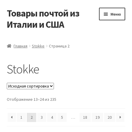
Товары почтой из
Перейти
Перейти
Меню
к
к
Италии и США
навигации
содержимому
Главная
Главная
Stokke
Страница 2
Контакты
Stokke
Корзина
Мой аккаунт
Отображение 13–24 из 235
Оформление заказа
1
2
3
4
5
…
18
19
20