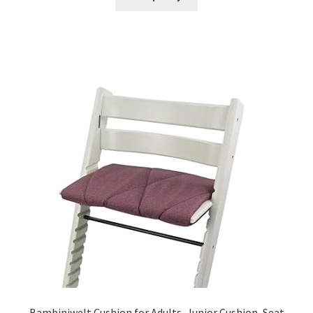
Bambiniwelt Cushion for Adults, Junior Cushion, Seat