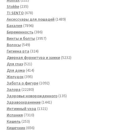
235
товар
Stokke
235
товаров
678
TI SENTO
678
товаров
1489
Аксессуары для лошадей
1489
7896
товаров
Бакалея
7896
товаров
386
Беременность
386
товаров
3957
Винты и болты
3957
549
товаров
Волосы
549
товаров
324
Гигиена рта
324
товара
5232
Дверная фурнитура и замки
5232
521
товара
Для глаз
521
товар
414
Для дома
414
395
товаров
Желудок
395
товаров
1092
Забота о фигуре
1092
22280
товара
Залора
22280
товаров
135
Здоровье новорожденного
135
1441
товаров
Здравоохранение
1441
1321
товар
Интимный уход
1321
7310
товар
Испания
7310
253
товаров
Кашель
253
товара
656
Кишечник
656