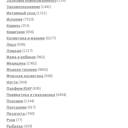
Здоровье новорожденного
135
1441
товаров
Здравоохранение
1441
1321
товар
Интимный уход
1321
7310
товар
Испания
7310
253
товаров
Кашель
253
товара
656
Кишечник
656
товаров
6277
Косметика и макияж
6277
896
товаров
Лицо
896
товаров
1217
Лошади
1217
товаров
962
Мама и ребенок
962
1962
товара
Медицина
1962
товара
9603
Модели техники
9603
товара
566
Мужская косметика
566
364
товаров
Ногти
364
товара
895
Парфюм ЮАР
895
товаров
6494
Пневматика и гидравлика
6494
1344
товара
Подушки
1344
товара
917
Похудение
917
760
товаров
Продукты
760
77
товаров
Руки
77
товаров
439
Рыбалка
439