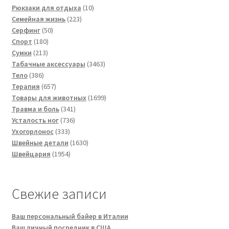
товаров
10
Рюкзаки для отдыха
10
223
товаров
Семейная жизнь
223
50
товара
Серфинг
50
180
товаров
Спорт
180
213
товаров
Сумки
213
товаров
3463
Табачные аксессуары
3463
386
товара
Тело
386
товаров
657
Терапия
657
товаров
1699
Товары для животных
1699
341
товаров
Травма и боль
341
736
товар
Усталость ног
736
333
товаров
Ухогорлонос
333
товара
1630
Швейные детали
1630
1954
товаров
Швейцария
1954
товара
Свежие записи
Ваш персональный байер в Италии
Ваш личный посредник в США