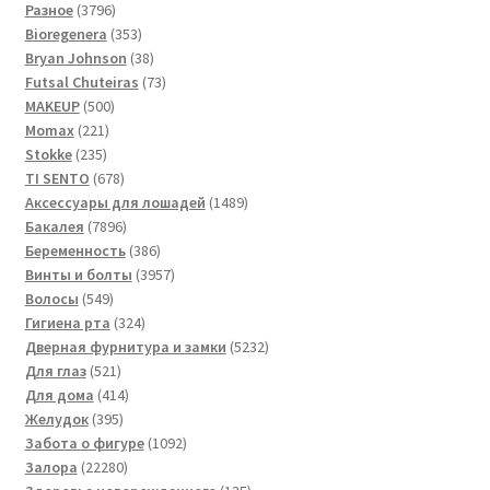
3796
Разное
3796
товаров
353
Bioregenera
353
товара
38
Bryan Johnson
38
товаров
73
Futsal Сhuteiras
73
500
товара
MAKEUP
500
221
товаров
Momax
221
235
товар
Stokke
235
товаров
678
TI SENTO
678
товаров
1489
Аксессуары для лошадей
1489
7896
товаров
Бакалея
7896
товаров
386
Беременность
386
товаров
3957
Винты и болты
3957
549
товаров
Волосы
549
товаров
324
Гигиена рта
324
товара
5232
Дверная фурнитура и замки
5232
521
товара
Для глаз
521
товар
414
Для дома
414
395
товаров
Желудок
395
товаров
1092
Забота о фигуре
1092
22280
товара
Залора
22280
товаров
135