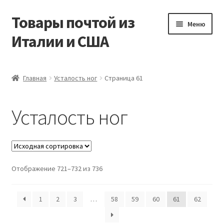
Товары почтой из
Перейти
Перейти
Меню
к
к
Италии и США
навигации
содержимому
Главная
Главная
Усталость ног
Страница 61
Контакты
Усталость ног
Корзина
Мой аккаунт
Отображение 721–732 из 736
Оформление заказа
1
2
3
…
58
59
60
61
62