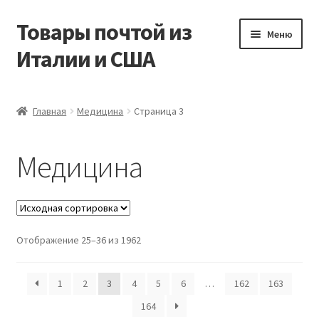
Товары почтой из
Перейти
Перейти
Меню
к
к
Италии и США
навигации
содержимому
Главная
Главная
Медицина
Страница 3
Контакты
Медицина
Корзина
Мой аккаунт
Отображение 25–36 из 1962
Оформление заказа
1
2
3
4
5
6
…
162
163
164