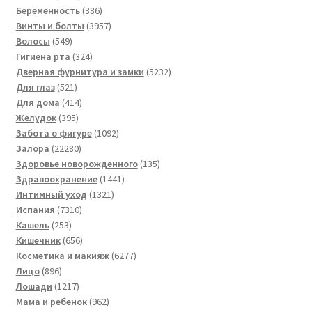
товаров
386
Беременность
386
товаров
3957
Винты и болты
3957
549
товаров
Волосы
549
товаров
324
Гигиена рта
324
товара
5232
Дверная фурнитура и замки
5232
521
товара
Для глаз
521
товар
414
Для дома
414
395
товаров
Желудок
395
товаров
1092
Забота о фигуре
1092
22280
товара
Залора
22280
товаров
135
Здоровье новорожденного
135
1441
товаров
Здравоохранение
1441
1321
товар
Интимный уход
1321
7310
товар
Испания
7310
253
товаров
Кашель
253
товара
656
Кишечник
656
товаров
6277
Косметика и макияж
6277
896
товаров
Лицо
896
товаров
1217
Лошади
1217
товаров
962
Мама и ребенок
962