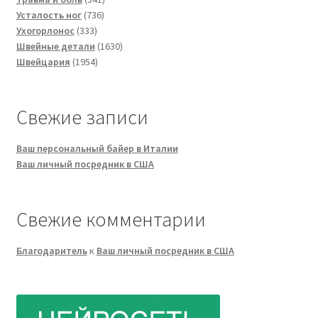
736
товар
Усталость ног
736
333
товаров
Ухогорлонос
333
товара
1630
Швейные детали
1630
1954
товаров
Швейцария
1954
товара
Свежие записи
Ваш персональный байер в Италии
Ваш личный посредник в США
Свежие комментарии
Благодаритель
к
Ваш личный посредник в США