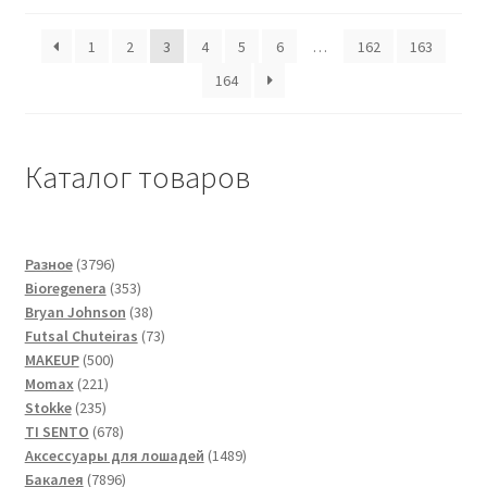
1
2
3
4
5
6
…
162
163
164
Каталог товаров
3796
Разное
3796
товаров
353
Bioregenera
353
товара
38
Bryan Johnson
38
товаров
73
Futsal Сhuteiras
73
500
товара
MAKEUP
500
221
товаров
Momax
221
235
товар
Stokke
235
товаров
678
TI SENTO
678
товаров
1489
Аксессуары для лошадей
1489
7896
товаров
Бакалея
7896