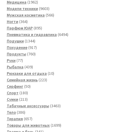
1962
товара
Медицина
1962
товара
9603
Модели техники
9603
товара
566
Мужская косметика
566
364
товаров
Ногти
364
товара
895
Парфюм ЮАР
895
товаров
6494
Пневматика и гидравлика
6494
1344
товара
Подушки
1344
товара
917
Похудение
917
760
товаров
Продукты
760
77
товаров
Руки
77
товаров
439
Рыбалка
439
товаров
10
Рюкзаки для отдыха
10
223
товаров
Семейная жизнь
223
50
товара
Серфинг
50
180
товаров
Спорт
180
213
товаров
Сумки
213
товаров
3463
Табачные аксессуары
3463
386
товара
Тело
386
товаров
657
Терапия
657
товаров
1699
Товары для животных
1699
341
товаров
Травма и боль
341