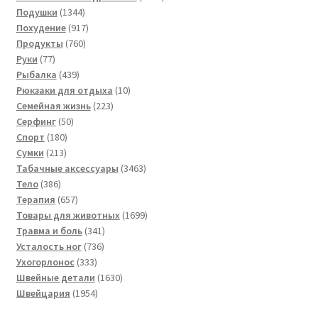
1344
товара
Подушки
1344
товара
917
Похудение
917
760
товаров
Продукты
760
77
товаров
Руки
77
товаров
439
Рыбалка
439
товаров
10
Рюкзаки для отдыха
10
223
товаров
Семейная жизнь
223
50
товара
Серфинг
50
180
товаров
Спорт
180
213
товаров
Сумки
213
товаров
3463
Табачные аксессуары
3463
386
товара
Тело
386
товаров
657
Терапия
657
товаров
1699
Товары для животных
1699
341
товаров
Травма и боль
341
736
товар
Усталость ног
736
333
товаров
Ухогорлонос
333
товара
1630
Швейные детали
1630
1954
товаров
Швейцария
1954
товара