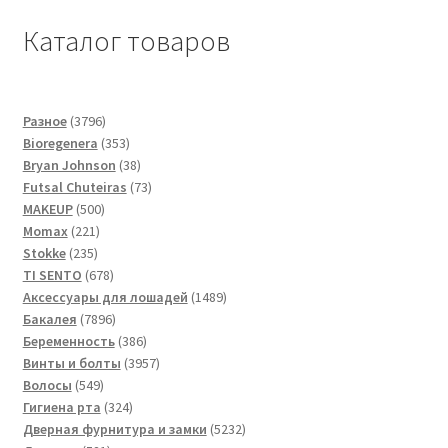
Каталог товаров
3796
Разное
3796
товаров
353
Bioregenera
353
товара
38
Bryan Johnson
38
товаров
73
Futsal Сhuteiras
73
500
товара
MAKEUP
500
221
товаров
Momax
221
235
товар
Stokke
235
товаров
678
TI SENTO
678
товаров
1489
Аксессуары для лошадей
1489
7896
товаров
Бакалея
7896
товаров
386
Беременность
386
товаров
3957
Винты и болты
3957
549
товаров
Волосы
549
товаров
324
Гигиена рта
324
товара
5232
Дверная фурнитура и замки
5232