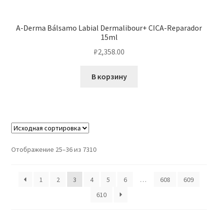
A-Derma Bálsamo Labial Dermalibour+ CICA-Reparador
15ml
₽
2,358.00
В корзину
Отображение 25–36 из 7310
1
2
3
4
5
6
…
608
609
610