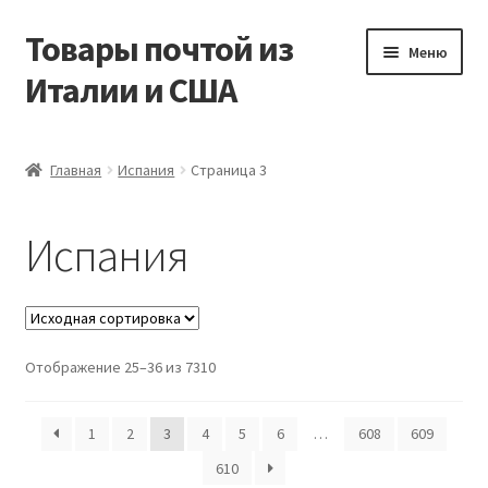
Товары почтой из
Перейти
Перейти
Меню
к
к
Италии и США
навигации
содержимому
Главная
Главная
Испания
Страница 3
Контакты
Испания
Корзина
Мой аккаунт
Отображение 25–36 из 7310
Оформление заказа
1
2
3
4
5
6
…
608
609
610