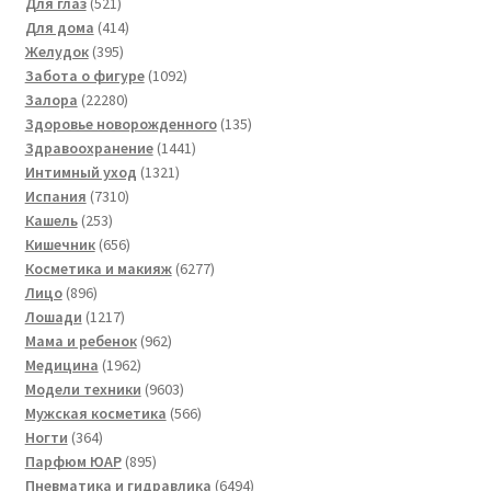
521
товара
Для глаз
521
товар
414
Для дома
414
395
товаров
Желудок
395
товаров
1092
Забота о фигуре
1092
22280
товара
Залора
22280
товаров
135
Здоровье новорожденного
135
1441
товаров
Здравоохранение
1441
1321
товар
Интимный уход
1321
7310
товар
Испания
7310
253
товаров
Кашель
253
товара
656
Кишечник
656
товаров
6277
Косметика и макияж
6277
896
товаров
Лицо
896
товаров
1217
Лошади
1217
товаров
962
Мама и ребенок
962
1962
товара
Медицина
1962
товара
9603
Модели техники
9603
товара
566
Мужская косметика
566
364
товаров
Ногти
364
товара
895
Парфюм ЮАР
895
товаров
6494
Пневматика и гидравлика
6494