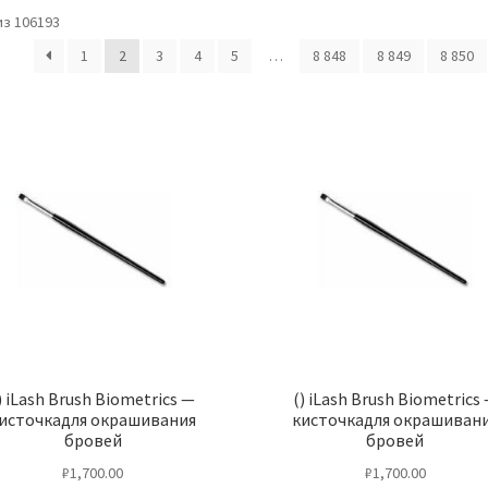
з 106193
1
2
3
4
5
…
8 848
8 849
8 850
) iLash Brush Biometrics —
() iLash Brush Biometrics
источкадля окрашивания
кисточкадля окрашиван
бровей
бровей
₽
1,700.00
₽
1,700.00