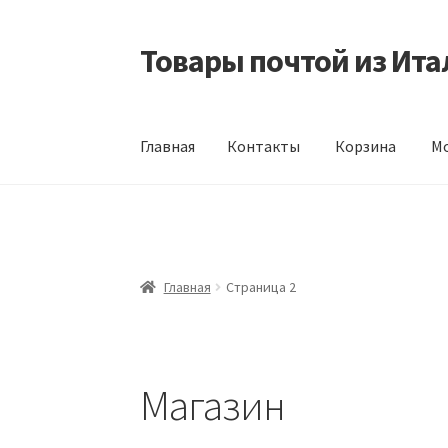
Товары почтой из Ита
Перейти
Перейти
к
к
навигации
содержимому
Главная
Контакты
Корзина
Мо
Главная
Контакты
Корзина
Мой аккаунт
Оф
Главная
Страница 2
Магазин