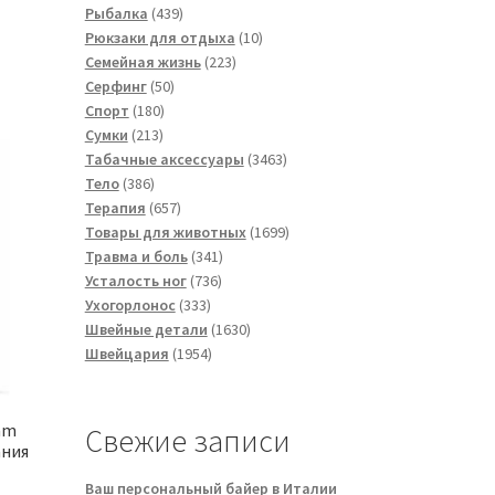
товаров
439
Рыбалка
439
товаров
10
Рюкзаки для отдыха
10
223
товаров
Семейная жизнь
223
50
товара
Серфинг
50
180
товаров
Спорт
180
213
товаров
Сумки
213
товаров
3463
Табачные аксессуары
3463
386
товара
Тело
386
товаров
657
Терапия
657
товаров
1699
Товары для животных
1699
341
товаров
Травма и боль
341
736
товар
Усталость ног
736
333
товаров
Ухогорлонос
333
товара
1630
Швейные детали
1630
1954
товаров
Швейцария
1954
товара
am
Свежие записи
ания
Ваш персональный байер в Италии