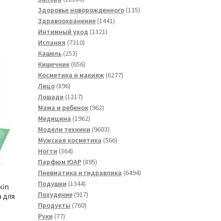
товаров
135
Здоровье новорожденного
135
1441
товаров
Здравоохранение
1441
1321
товар
Интимный уход
1321
7310
товар
Испания
7310
253
товаров
Кашель
253
товара
656
Кишечник
656
товаров
6277
Косметика и макияж
6277
896
товаров
Лицо
896
товаров
1217
Лошади
1217
товаров
962
Мама и ребенок
962
1962
товара
Медицина
1962
товара
9603
Модели техники
9603
товара
566
Мужская косметика
566
364
товаров
Ногти
364
товара
895
Парфюм ЮАР
895
товаров
6494
Пневматика и гидравлика
6494
1344
товара
Подушки
1344
kin
товара
917
Похудение
917
 для
760
товаров
Продукты
760
77
товаров
Руки
77