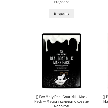
₽
16,500.00
В корзину
() Pax Moly Real Goat Milk Mask
() 
Pack — Маска тканевая с козьим
Ma
молоком