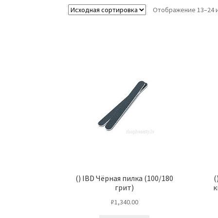
Отображение 13–24 и
() IBD Чёрная пилка (100/180
(
грит)
к
₽
1,340.00