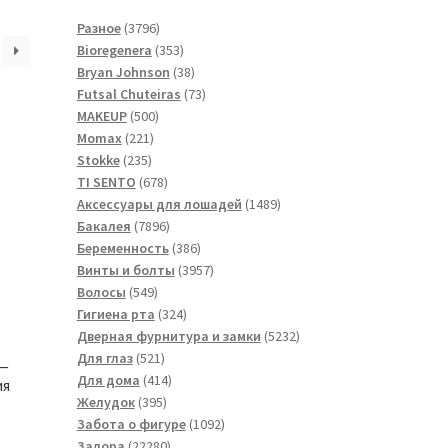
3796
Разное
3796
товаров
353
Bioregenera
353
товара
38
Bryan Johnson
38
товаров
73
Futsal Сhuteiras
73
500
товара
MAKEUP
500
221
товаров
Momax
221
235
товар
Stokke
235
товаров
678
TI SENTO
678
товаров
1489
Аксессуары для лошадей
1489
7896
товаров
Бакалея
7896
товаров
386
Беременность
386
товаров
3957
Винты и болты
3957
549
товаров
Волосы
549
товаров
324
Гигиена рта
324
товара
5232
Дверная фурнитура и замки
5232
521
товара
Для глаз
521
 —
товар
414
Для дома
414
ия
395
товаров
Желудок
395
товаров
1092
Забота о фигуре
1092
22280
товара
Залора
22280