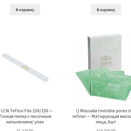
В корзину
В корзину
) LCN Teflon File 150/150 —
() Massada Invisible pores s
Тонкая пилка с песочным
refiner — Матирующая маска
напылением/ упак
лица, 6шт
₽
1,320.00
₽
16,500.00